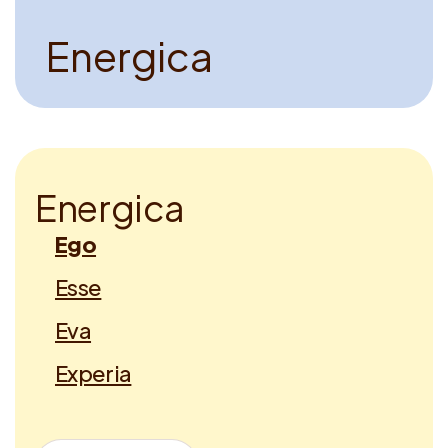
E
n
e
r
g
i
c
a
E
n
e
r
g
i
c
a
Ego
Esse
Eva
Experia