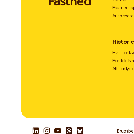
Fastned-a
Autocharg
Historie
Hvorfor kør
Fordele ly
Alt om lyn
Brugsbet