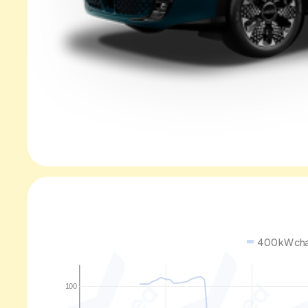
400 kW cha
100