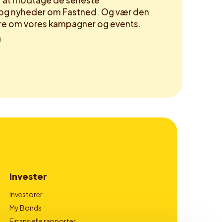
or at modtage de seneste
og nyheder om Fastned. Og vær den
høre om vores kampagner og events.
Invester
Investorer
My Bonds
Finansielle rapporter