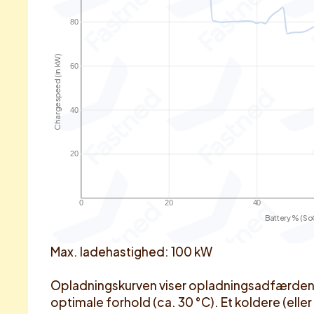
80
Charge speed (in kW)
60
40
20
0
20
40
Battery % (So
Max. ladehastighed: 100 kW
Opladningskurven viser opladningsadfærden fo
optimale forhold (ca. 30 °C). Et koldere (eller