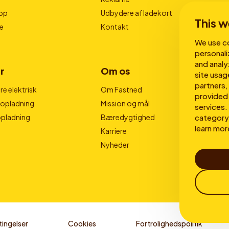
pp
Udbydere af ladekort
This w
e
Kontakt
We use co
personali
and analy
r
Om os
site usag
partners,
e elektrisk
Om Fastned
provided 
nopladning
Mission og mål
services. 
category 
opladning
Bæredygtighed
learn mor
Karriere
Nyheder
ingelser
Cookies
Fortrolighedspolitik