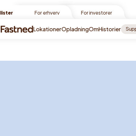
lister
lister
For erhverv
For investorer
Lokationer
Opladning
Om
Historier
Sup