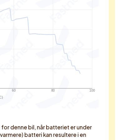
60
80
100
C)
r denne bil, når batteriet er under
 varmere) batteri kan resultere i en