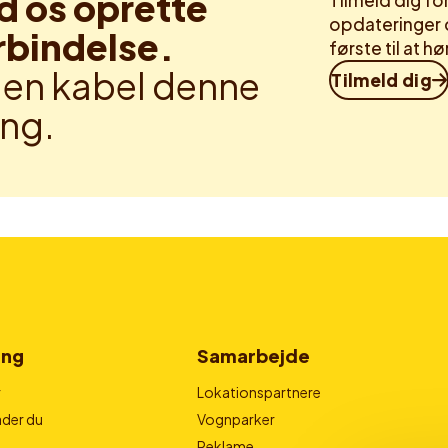
d os oprette
Tilmeld dig f
opdateringer 
rbindelse.
første til at 
en kabel denne
Tilmeld dig
ng.
ing
Samarbejde
r
Lokationspartnere
der du
Vognparker
Reklame