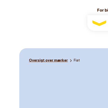
For bi
For bi
For
bilister
Du
Oversigt over mærker
Fiat
er
her: