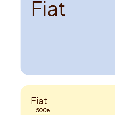
F
i
a
t
F
i
a
t
500e