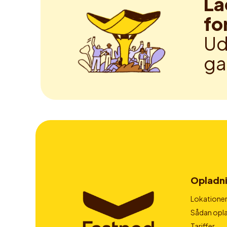
La
fo
Ud
ga
Opladn
Lokatione
Sådan opla
Tariffer