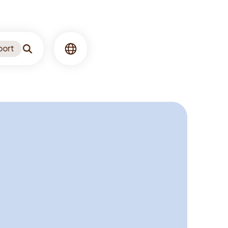
port
Søgning
Sprog