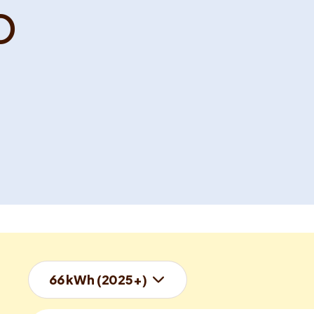
o
66 kWh (2025+)