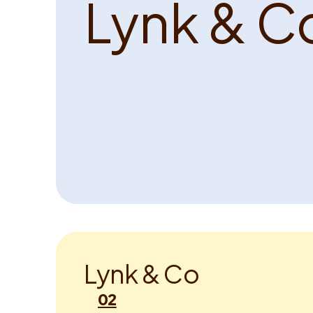
L
y
n
k
&
C
L
y
n
k
&
C
o
02