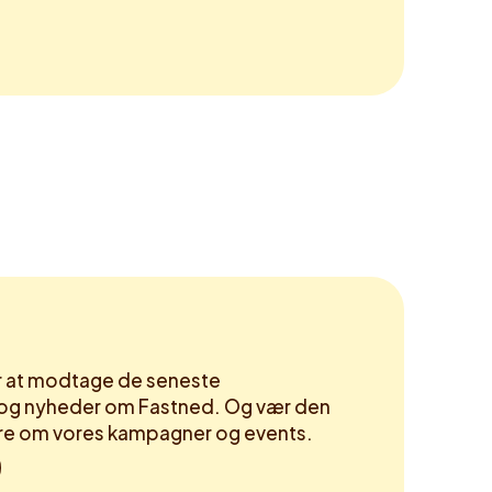
or at modtage de seneste
og nyheder om Fastned. Og vær den
høre om vores kampagner og events.