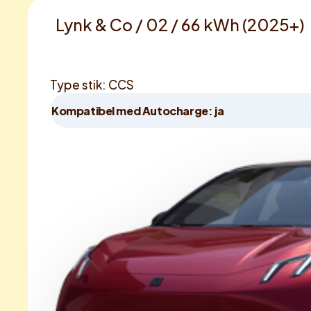
Lynk & Co / 02 / 66 kWh (2025+)
Type stik: CCS
Kompatibel med Autocharge: ja