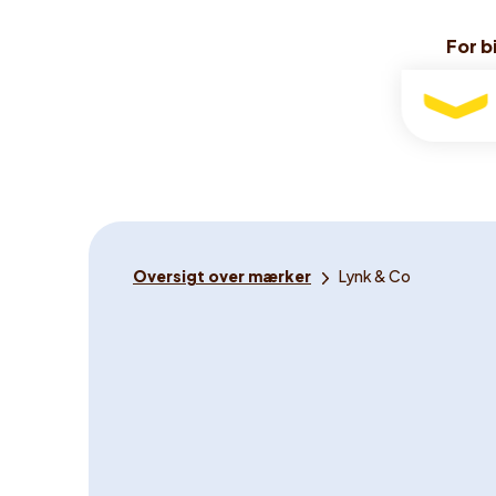
For bi
For bi
For
bilister
Du
Oversigt over mærker
Lynk & Co
er
her: