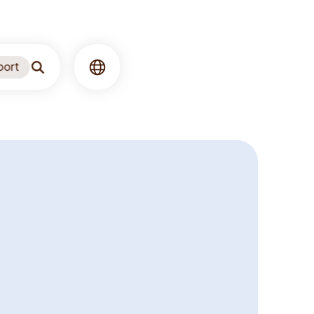
port
Søgning
Sprog