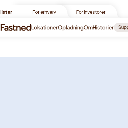
lister
lister
For erhverv
For investorer
Lokationer
Opladning
Om
Historier
Sup