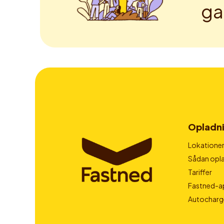
ga
Opladn
Lokatione
Sådan opla
Tariffer
Fastned-a
Autocharg