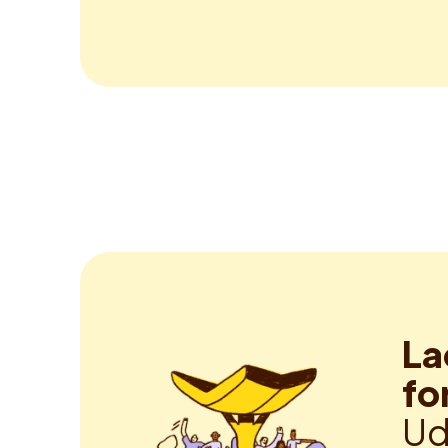
La
fo
Ud