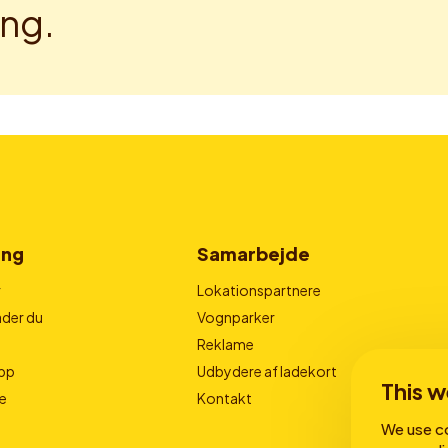
ng.
ing
Samarbejde
r
Lokationspartnere
der du
Vognparker
Reklame
pp
Udbydere af ladekort
This w
e
Kontakt
We use co