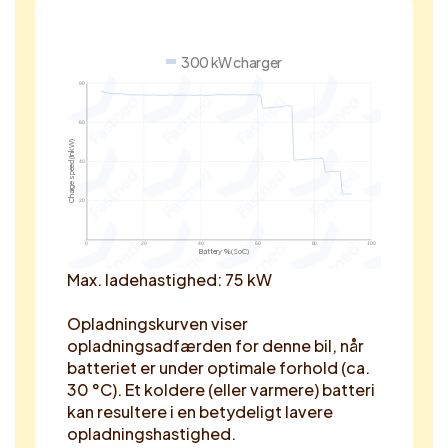
300 kW charger
80
60
Charge speed (in kW)
40
20
0
20
40
60
80
100
Battery % (SoC)
Max. ladehastighed: 75 kW
Opladningskurven viser
opladningsadfærden for denne bil, når
batteriet er under optimale forhold (ca.
30 °C). Et koldere (eller varmere) batteri
kan resultere i en betydeligt lavere
opladningshastighed.