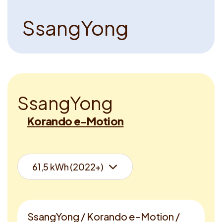
S
s
a
n
g
Y
o
n
g
S
s
a
n
g
Y
o
n
g
Korando e-Motion
SsangYong / Korando e-Motion /