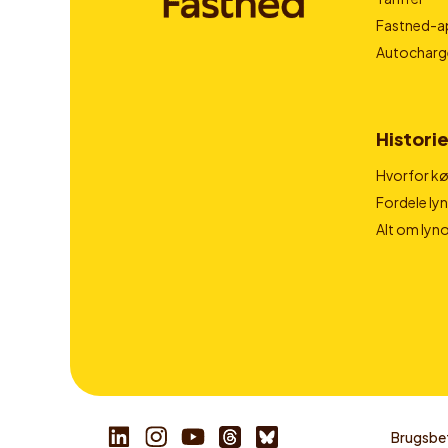
Fastned-a
Autocharg
Historie
Hvorfor kør
Fordele ly
Alt om lyn
Brugsbet