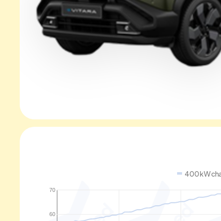
400 kW cha
70
60