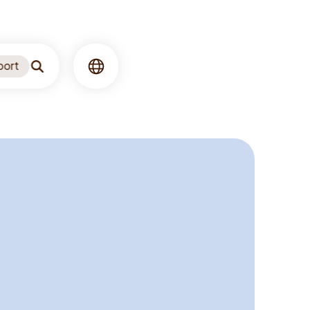
port
Søgning
Sprog