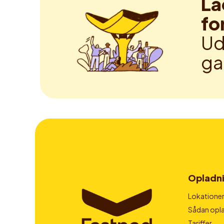
La
fo
Ud
ga
Opladn
Lokatione
Sådan opla
Tariffer