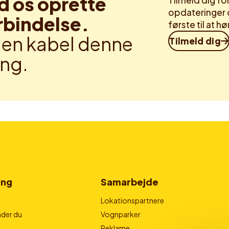
d os oprette
Tilmeld dig f
opdateringer 
rbindelse.
første til at 
en kabel denne
Tilmeld dig
ng.
ing
Samarbejde
r
Lokationspartnere
der du
Vognparker
Reklame