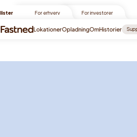
lister
lister
For erhverv
For investorer
Lokationer
Opladning
Om
Historier
Sup