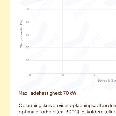
50
Charge speed (in kW)
40
30
20
10
0
20
40
Battery % (So
Max. ladehastighed: 70 kW
Opladningskurven viser opladningsadfærden fo
optimale forhold (ca. 30 °C). Et koldere (eller