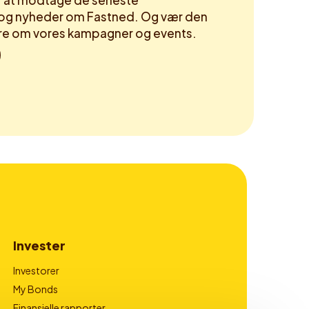
or at modtage de seneste
og nyheder om Fastned. Og vær den
høre om vores kampagner og events.
Invester
Investorer
My Bonds
Finansielle rapporter