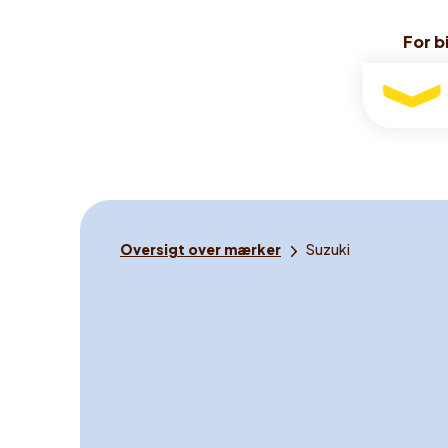
For bi
For bi
For
bilister
Du
Oversigt over mærker
Suzuki
er
her: