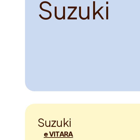
S
u
z
u
k
i
S
u
z
u
k
i
e VITARA