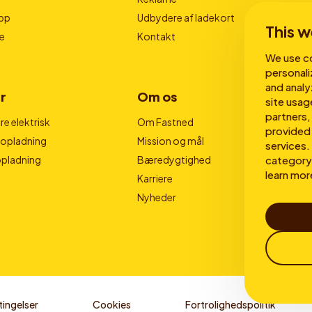
pp
Udbydere af ladekort
This w
e
Kontakt
We use co
personali
and analy
r
Om os
site usag
partners,
e elektrisk
Om Fastned
provided 
nopladning
Mission og mål
services. 
category 
opladning
Bæredygtighed
learn mor
Karriere
Nyheder
ingelser
Cookies
Fortrolighedspolitik