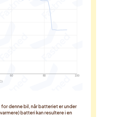
60
80
100
C)
r denne bil, når batteriet er under
 varmere) batteri kan resultere i en