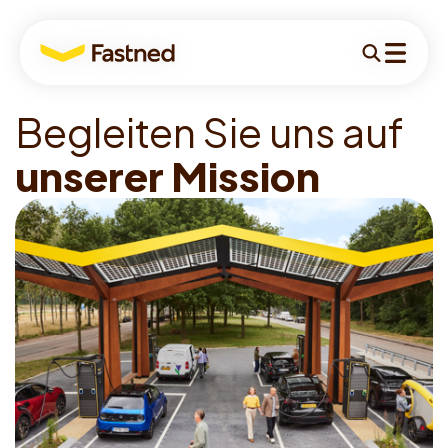
Für
Suchen
Menü
Unternehmen
B
e
g
l
e
i
t
e
n
S
i
e
u
n
s
a
u
f
Für Unternehmen
u
n
s
e
r
e
r
M
i
s
s
i
o
n
Für Fahrer:innen
Für Investoren
Standortpartner
Geschäftspartner
News
Über uns
Kontakt
German