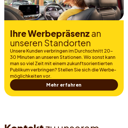
I
h
r
e
W
e
r
b
e
p
r
ä
s
e
n
z
a
n
u
n
s
e
r
e
n
S
t
a
n
d
o
r
t
e
n
Unsere Kunden verbringen im Durch­schnitt 20-
30 Minuten an unseren Stationen. Wo sonst kann
man so viel Zeit mit einem zukunftsorientierten
Publikum verbringen? Stellen Sie sich die Werbe­
möglichkeiten vor.
Mehr erfahren