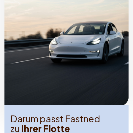
D
a
r
u
m
p
a
s
s
t
F
a
s
t
n
e
d
z
u
I
h
r
e
r
F
l
o
t
t
e