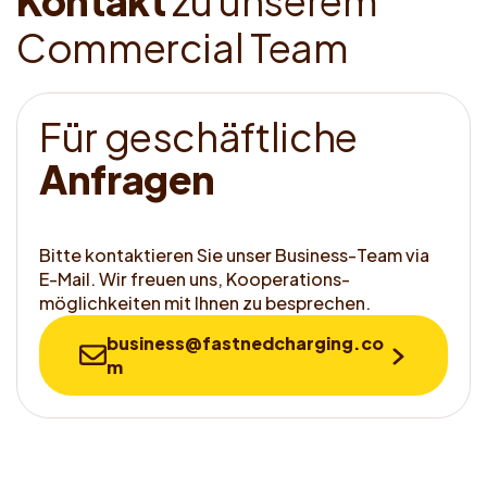
K
o
n
t
a
k
t
z
u
u
n
s
e
r
e
m
C
o
m
m
e
r
c
i
a
l
T
e
a
m
F
ü
r
g
e
s
c
h
ä
f
t
l
i
c
h
e
A
n
f
r
a
g
e
n
Bitte kontaktieren Sie unser Business-Team via
E-Mail. Wir freuen uns, Kooperations­
möglichkeiten mit Ihnen zu besprechen.
business@fastnedcharging.co
m