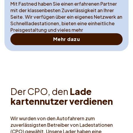
Mit Fastned haben Sie einen erfahrenen Partner
mit der klassenbesten Zuverlässigkeit an Ihrer
Seite. Wir verfügen über ein eigenes Netzwerk an
Schnellladestationen, bieten eine einheitliche
Preisgestaltung und vieles mehr
Mehr dazu
D
e
r
C
P
O
,
d
e
n
L
a
d
e
k
a
r
t
e
n
n
u
t
z
e
r
v
e
r
d
i
e
n
e
n
Wir wurden von den Autofahrern zum
zuverlässigsten Betreiber von Lade­stationen
(CPO) gewählt. Unsere Lader haben eine