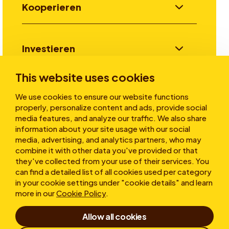
Kooperieren
Investieren
This website uses cookies
Stories
We use cookies to ensure our website functions
properly, personalize content and ads, provide social
media features, and analyze our traffic. We also share
information about your site usage with our social
Über uns
media, advertising, and analytics partners, who may
combine it with other data you've provided or that
they've collected from your use of their services. You
can find a detailed list of all cookies used per category
in your cookie settings under "cookie details" and learn
more in our
Cookie Policy
.
Allow all cookies
Impressum
Nutzungsbedingungen