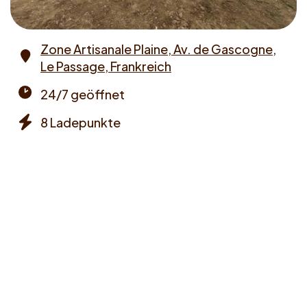
Zone Artisanale Plaine, Av. de Gascogne,
Le Passage, Frankreich
Address
24/7 geöffnet
Opening
8 Ladepunkte
times
Chargers