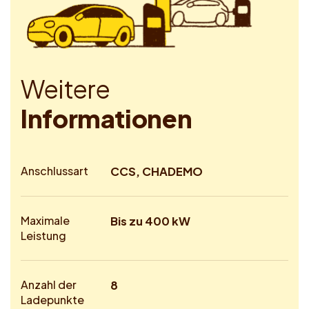
W
e
i
t
e
r
e
I
n
f
o
r
m
a
t
i
o
n
e
n
Anschlussart
CCS, CHADEMO
Maximale
Bis zu 400 kW
Leistung
Anzahl der
8
Ladepunkte