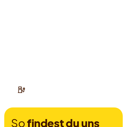
S
o
f
i
n
d
e
s
t
d
u
u
n
s