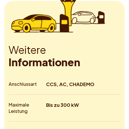
W
e
i
t
e
r
e
I
n
f
o
r
m
a
t
i
o
n
e
n
Anschlussart
CCS, AC, CHADEMO
Maximale
Bis zu 300 kW
Leistung