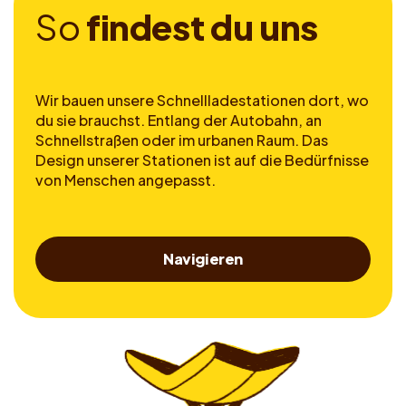
S
o
f
i
n
d
e
s
t
d
u
u
n
s
Wir bauen unsere Schnellladestationen dort, wo
du sie brauchst. Entlang der Autobahn, an
Schnellstraßen oder im urbanen Raum. Das
Design unserer Stationen ist auf die Bedürfnisse
von Menschen angepasst.
Navigieren