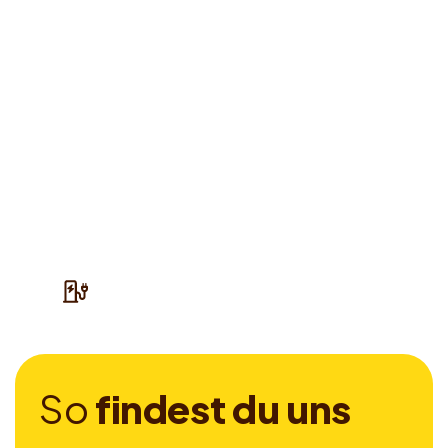
S
o
f
i
n
d
e
s
t
d
u
u
n
s