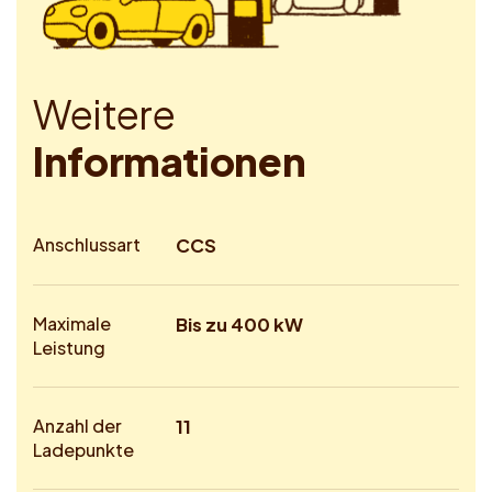
W
e
i
t
e
r
e
I
n
f
o
r
m
a
t
i
o
n
e
n
Anschlussart
CCS
Maximale
Bis zu 400 kW
Leistung
Anzahl der
11
Ladepunkte