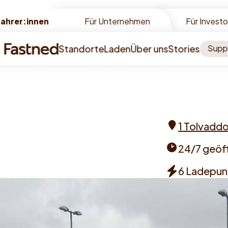
Fahrer:innen
Fahrer:innen
Für Unternehmen
Für Invest
Standorte
Laden
Über uns
Stories
Supp
innen
1 Tolvaddo
Address
24/7 geöf
Opening
6 Ladepun
times
Chargers