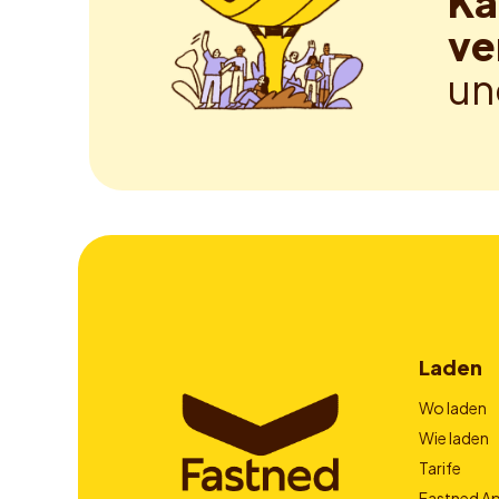
Ka
ve
un
Laden
Wo laden
Wie laden
Tarife
Fastned A