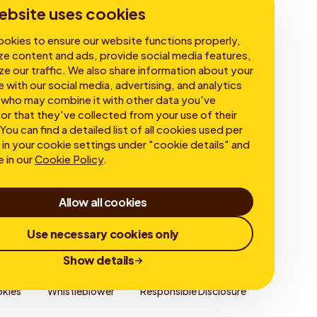
ebsite uses cookies
okies to ensure our website functions properly,
ze content and ads, provide social media features,
ze our traffic. We also share information about your
e with our social media, advertising, and analytics
 who may combine it with other data you've
or that they've collected from your use of their
You can find a detailed list of all cookies used per
in your cookie settings under "cookie details" and
e in our
Cookie Policy
.
Allow all cookies
Use necessary cookies only
Show details
kies
Whistleblower
Responsible Disclosure