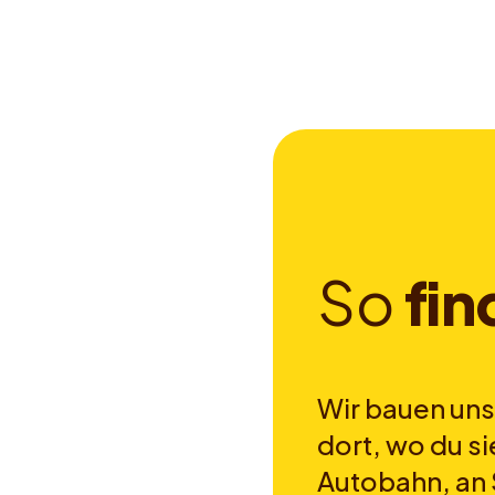
S
o
f
i
n
Wir bauen uns
dort, wo du si
Autobahn, an 