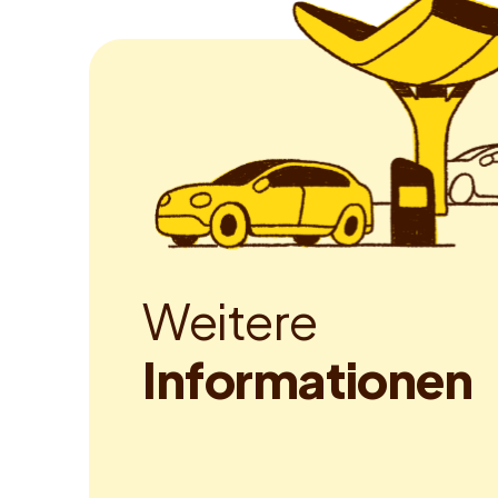
W
e
i
t
e
r
e
I
n
f
o
r
m
a
t
i
o
n
e
n