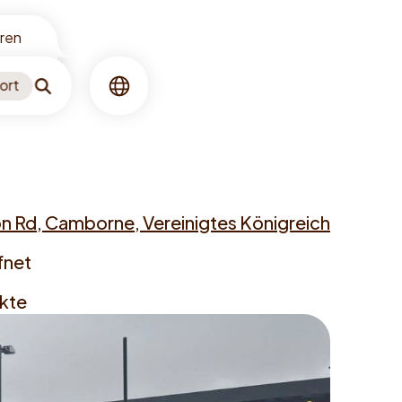
oren
ort
Suchen
Sprache
n Rd, Camborne, Vereinigtes Königreich
fnet
kte