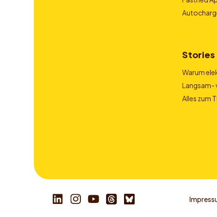
Autocharg
Stories
Warum elek
Langsam- v
Alles zum 
Impress