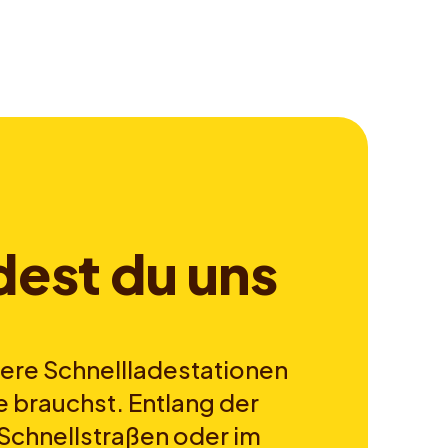
d
e
s
t
d
u
u
n
s
ere Schnellladestationen
e brauchst. Entlang der
Schnellstraßen oder im