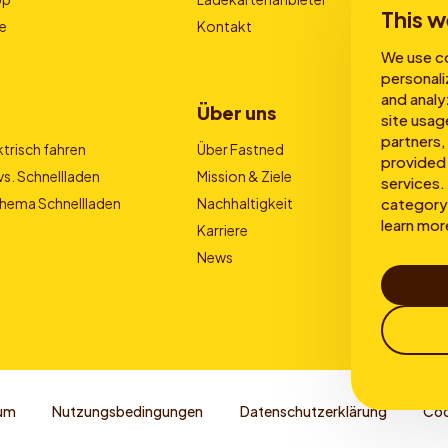
This w
e
Kontakt
We use co
personali
and analy
Über uns
site usag
partners,
trisch fahren
Über Fastned
provided 
s. Schnellladen
Mission & Ziele
services. 
category 
Thema Schnellladen
Nachhaltigkeit
learn mor
Karriere
News
um
Nutzungsbedingungen
Datenschutzerklärung
Coo