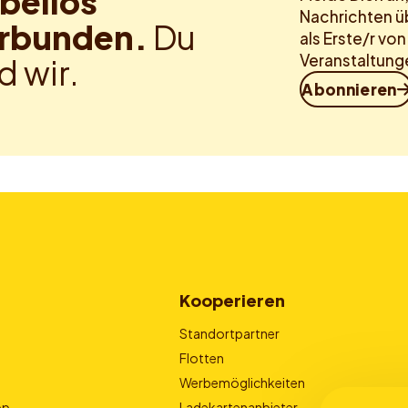
bellos
Nachrichten ü
rbunden.
Du
als Erste/r vo
Veranstaltung
d wir.
Abonnieren
Kooperieren
Standortpartner
Flotten
Werbemöglichkeiten
pp
Ladekartenanbieter