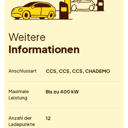
W
e
i
t
e
r
e
I
n
f
o
r
m
a
t
i
o
n
e
n
Anschlussart
CCS, CCS, CCS, CHADEMO
Maximale
Bis zu 400 kW
Leistung
Anzahl der
12
Ladepunkte