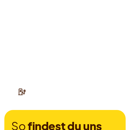
S
o
f
i
n
d
e
s
t
d
u
u
n
s