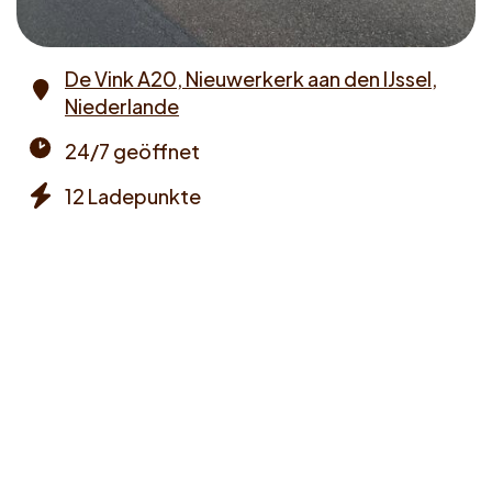
De Vink A20, Nieuwerkerk aan den IJssel,
Niederlande
Address
24/7 geöffnet
Opening
12 Ladepunkte
times
Chargers