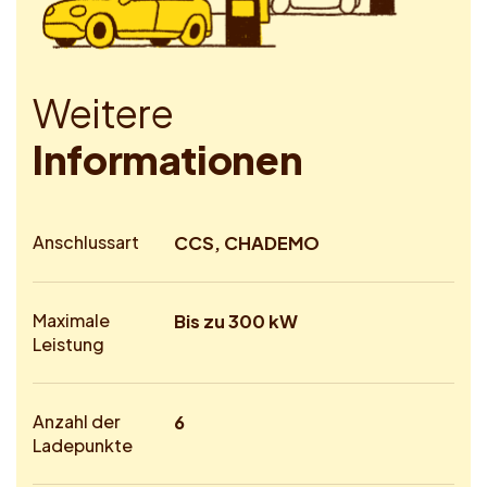
W
e
i
t
e
r
e
I
n
f
o
r
m
a
t
i
o
n
e
n
Anschlussart
CCS, CHADEMO
Maximale
Bis zu 300 kW
Leistung
Anzahl der
6
Ladepunkte