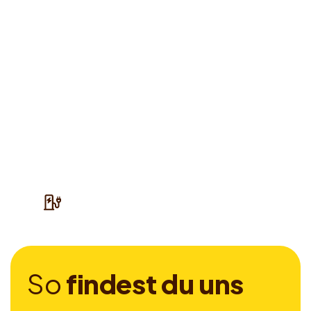
S
o
f
i
n
d
e
s
t
d
u
u
n
s