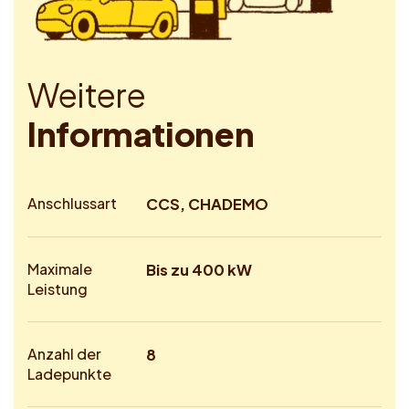
W
e
i
t
e
r
e
I
n
f
o
r
m
a
t
i
o
n
e
n
Anschlussart
CCS, CHADEMO
Maximale
Bis zu 400 kW
Leistung
Anzahl der
8
Ladepunkte