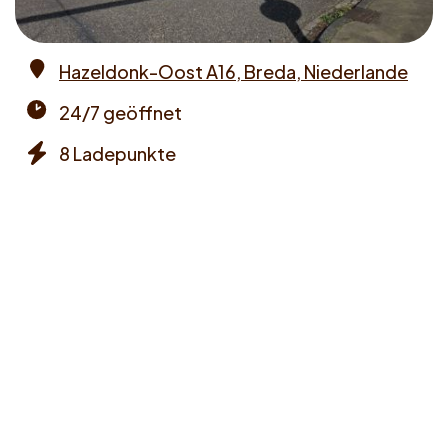
Hazeldonk-Oost A16, Breda, Niederlande
Address
24/7 geöffnet
Opening
8 Ladepunkte
times
Chargers