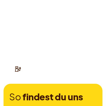
S
o
f
i
n
d
e
s
t
d
u
u
n
s