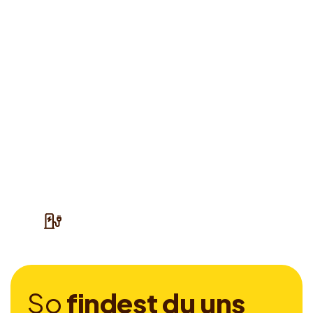
S
o
f
i
n
d
e
s
t
d
u
u
n
s