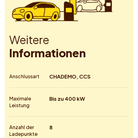
W
e
i
t
e
r
e
I
n
f
o
r
m
a
t
i
o
n
e
n
Anschlussart
CHADEMO, CCS
Maximale
Bis zu 400 kW
Leistung
Anzahl der
8
Ladepunkte