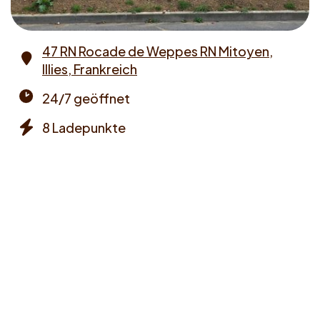
47 RN Rocade de Weppes RN Mitoyen,
Illies, Frankreich
Address
24/7 geöffnet
Opening
8 Ladepunkte
times
Chargers