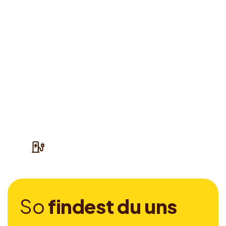
S
o
f
i
n
d
e
s
t
d
u
u
n
s