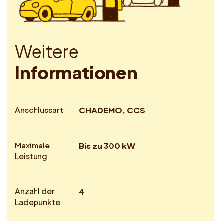
W
e
i
t
e
r
e
I
n
f
o
r
m
a
t
i
o
n
e
n
Anschlussart
CHADEMO, CCS
Maximale
Bis zu 300 kW
Leistung
Anzahl der
4
Ladepunkte