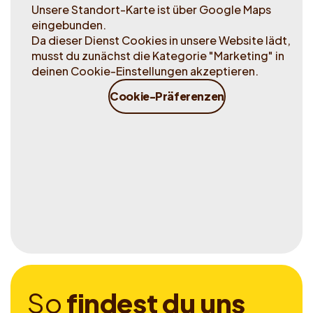
Unsere Standort-Karte ist über Google Maps
eingebunden.
Da dieser Dienst Cookies in unsere Website lädt,
musst du zunächst die Kategorie "Marketing" in
deinen Cookie-Einstellungen akzeptieren.
Cookie-Präferenzen
S
o
f
i
n
d
e
s
t
d
u
u
n
s