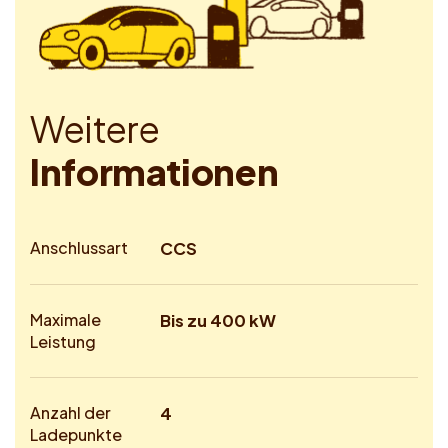
W
e
i
t
e
r
e
I
n
f
o
r
m
a
t
i
o
n
e
n
Anschlussart
CCS
Maximale
Bis zu 400 kW
Leistung
Anzahl der
4
Ladepunkte