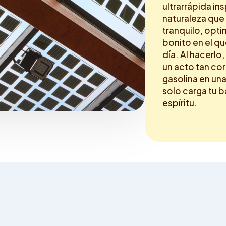
ultrarrápida ins
naturaleza que
tranquilo, opt
bonito en el qu
día. Al hacerl
un acto tan co
gasolina en un
solo carga tu b
espíritu.