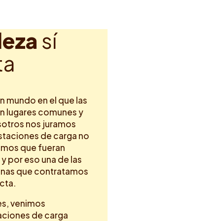
l
e
z
a
s
í
t
a
un mundo en el que las
an lugares comunes y
sotros nos juramos
staciones de carga no
simos que fueran
 y por eso una de las
onas que contratamos
ecta.
s, venimos
aciones de carga