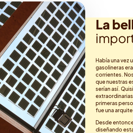
L
a
b
e
l
i
m
p
o
r
Había una vez 
gasolineras er
corrientes. No
que nuestras e
serían así. Qui
extraordinarias
primeras pers
fue una arquit
Desde entonce
diseñando est