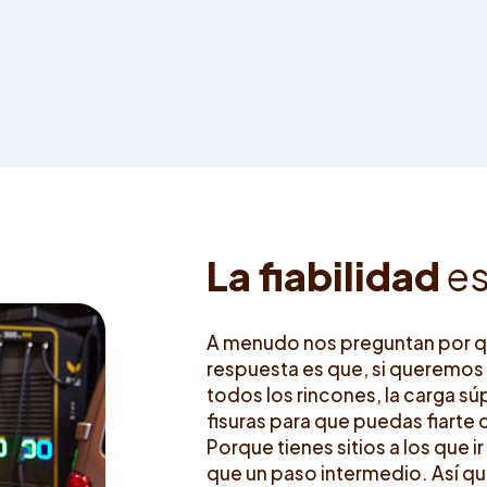
L
a
f
a
b
i
l
i
d
a
d
e
A menudo nos preguntan por qué 
respuesta es que, si queremos q
todos los rincones, la carga sú
fisuras para que puedas fiarte 
Porque tienes sitios a los que ir
que un paso intermedio. Así q