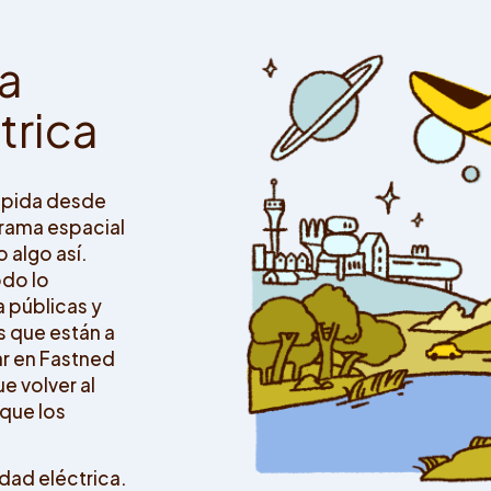
a
c
t
r
i
c
a
rápida desde
grama espacial
 algo así.
odo lo
 públicas y
s que están a
ar en Fastned
ue volver al
 que los
dad eléctrica.