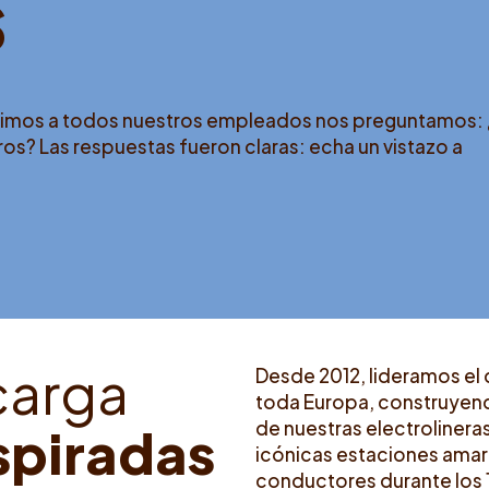
s
cimos a todos nuestros empleados nos preguntamos:
os? Las respuestas fueron claras: echa un vistazo a
c
a
r
g
a
Desde 2012, lideramos el 
toda Europa, construyen
de nuestras electrolineras
s
p
i
r
a
d
a
s
icónicas estaciones amar
conductores durante los 