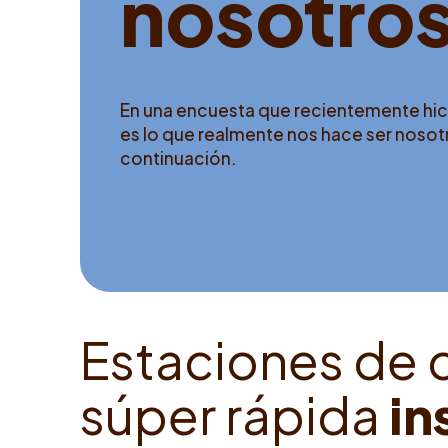
n
o
s
o
t
r
o
En una encuesta que recientemente hi
es lo que realmente nos hace ser nosotr
continuación.
E
s
t
a
c
i
o
n
e
s
d
e
s
ú
p
e
r
r
á
p
i
d
a
i
n