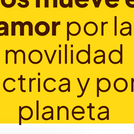
a
m
o
r
p
o
r
l
a
m
o
v
i
l
i
d
a
d
é
c
t
r
i
c
a
y
p
o
p
l
a
n
e
t
a