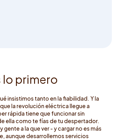
s
l
o
p
r
i
m
e
r
o
insistimos tanto en la fiabilidad. Y la
ue la revolución eléctrica llegue a
per rápida tiene que funcionar sin
de ella como te fías de tu despertador.
 y gente a la que ver - y cargar no es más
ue, aunque desarrollemos servicios