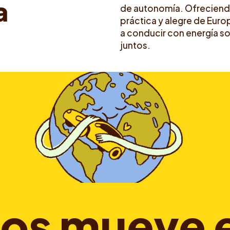
a
de autonomía. Ofreciendo
práctica y alegre de Eur
a conducir con energía sol
juntos.
o
s
m
u
e
v
e