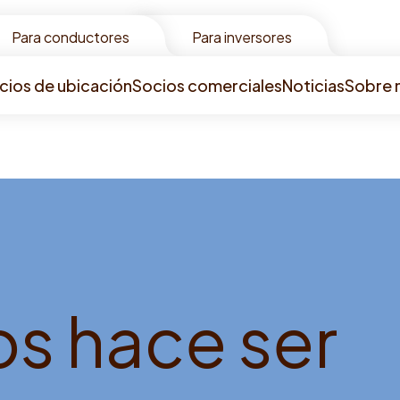
Para conductores
Para inversores
cios de ubicación
Socios comerciales
Noticias
Sobre 
o
s
h
a
c
e
s
e
r