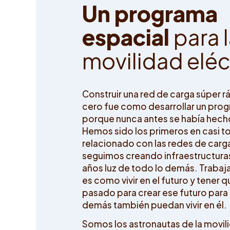
U
n
p
r
o
g
r
a
m
a
e
s
p
a
c
i
a
l
p
a
r
a
l
m
o
v
i
l
i
d
a
d
e
l
é
Construir una red de carga súper 
cero fue como desarrollar un pro
porque nunca antes se había hecho
Hemos sido los primeros en casi t
relacionado con las redes de carga
seguimos creando infraestructura
años luz de todo lo demás. Trabaj
es como vivir en el futuro y tener q
pasado para crear ese futuro para
demás también puedan vivir en él.
Somos los astronautas de la movili