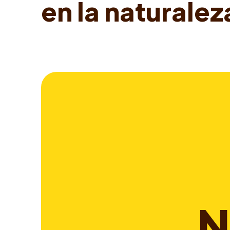
e
n
l
a
n
a
t
u
r
a
l
e
z
N