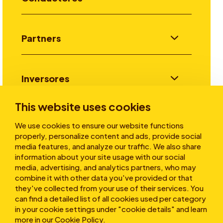
Partners
Inversores
This website uses cookies
Historias
We use cookies to ensure our website functions
properly, personalize content and ads, provide social
media features, and analyze our traffic. We also share
information about your site usage with our social
Sobre nosotros
media, advertising, and analytics partners, who may
combine it with other data you've provided or that
they've collected from your use of their services. You
can find a detailed list of all cookies used per category
in your cookie settings under "cookie details" and learn
more in our
Cookie Policy
.