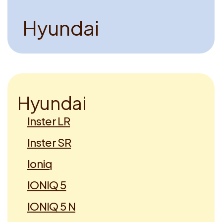
H
y
u
n
d
a
i
H
y
u
n
d
a
i
Inster LR
Inster SR
Ioniq
IONIQ 5
IONIQ 5 N