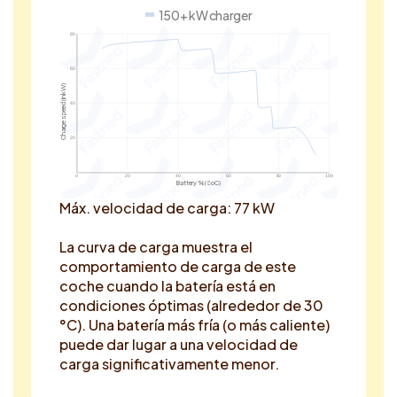
150+ kW charger
80
60
Charge speed (in kW)
40
20
0
20
40
60
80
100
Battery % (SoC)
Máx. velocidad de carga: 77 kW
La curva de carga muestra el
comportamiento de carga de este
coche cuando la batería está en
condiciones óptimas (alrededor de 30
°C). Una batería más fría (o más caliente)
puede dar lugar a una velocidad de
carga significativamente menor.