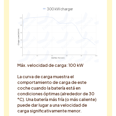
300 kW charger
100
80
Charge speed (in kW)
60
40
20
0
20
40
60
80
100
Battery % (SoC)
Máx. velocidad de carga: 100 kW
La curva de carga muestra el
comportamiento de carga de este
coche cuando la batería está en
condiciones óptimas (alrededor de 30
°C). Una batería más fría (o más caliente)
puede dar lugar a una velocidad de
carga significativamente menor.