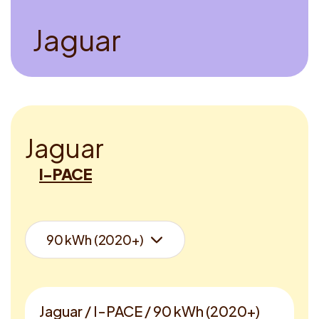
J
a
g
u
a
r
J
a
g
u
a
r
I-PACE
Jaguar / I-PACE / 90 kWh (2020+)