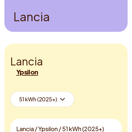
L
a
n
c
i
a
L
a
n
c
i
a
Ypsilon
Lancia / Ypsilon / 51 kWh (2025+)