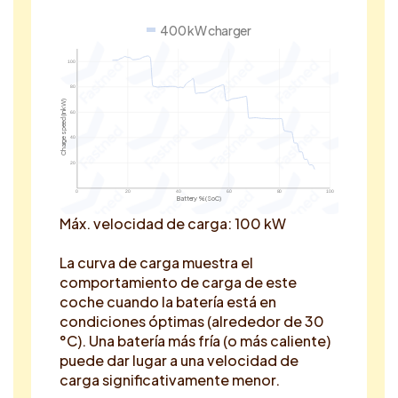
400 kW charger
100
80
Charge speed (in kW)
60
40
20
0
20
40
60
80
100
Battery % (SoC)
Máx. velocidad de carga: 100 kW
La curva de carga muestra el
comportamiento de carga de este
coche cuando la batería está en
condiciones óptimas (alrededor de 30
°C). Una batería más fría (o más caliente)
puede dar lugar a una velocidad de
carga significativamente menor.