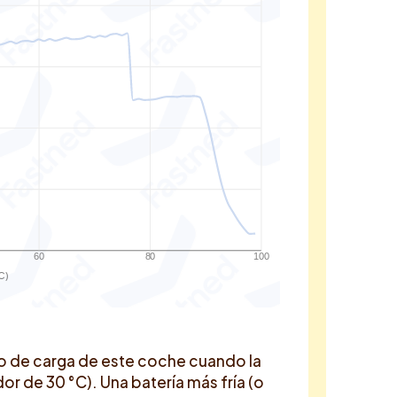
60
80
100
C)
o de carga de este coche cuando la
r de 30 °C). Una batería más fría (o