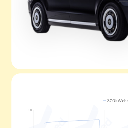
300 kW cha
50