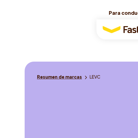
Para condu
Para condu
Para
conductores
Usted
Resumen de marcas
LEVC
está
aquí: