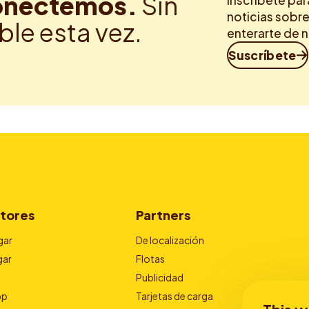
nectemos.
Sin
Inscríbete par
noticias sobre
ble esta vez.
enterarte de 
Suscríbete
tores
Partners
gar
De localización
gar
Flotas
Publicidad
pp
Tarjetas de carga