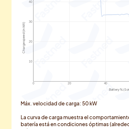
40
30
Charge speed (in kW)
20
10
0
20
40
Battery % (So
Máx. velocidad de carga: 50 kW
La curva de carga muestra el comportamient
batería está en condiciones óptimas (alrededo