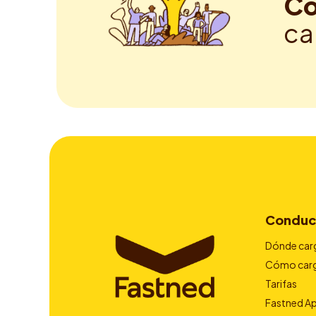
Co
ca
Conduc
Dónde car
Cómo car
Tarifas
Fastned A