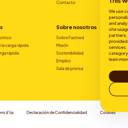
This w
Contacto
We use co
personali
and analy
s
Sobre nosotros
site usag
partners,
éctrico
Sobre Fastned
provided 
 la carga rápida
Misión
services. 
category 
arga rápida
Sostenibilidad
learn mor
Empleo
Sala de prensa
ns d'ús
Declaración de Confidencialidad
Cookies