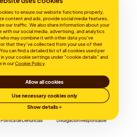
ebsite uses cookies
okies to ensure our website functions properly,
ze content and ads, provide social media features,
ze our traffic. We also share information about your
e with our social media, advertising, and analytics
 who may combine it with other data you've
or that they've collected from your use of their
You can find a detailed list of all cookies used per
in your cookie settings under "cookie details" and
e in our
Cookie Policy
.
Allow all cookies
Use necessary cookies only
Show details
Política de Denuncias
Divulgación Responsable