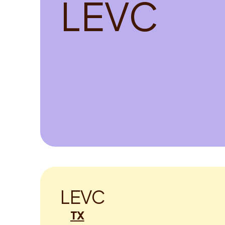
L
E
V
C
L
E
V
C
TX