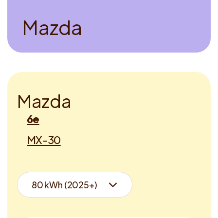
M
a
z
d
a
M
a
z
d
a
6e
MX-30