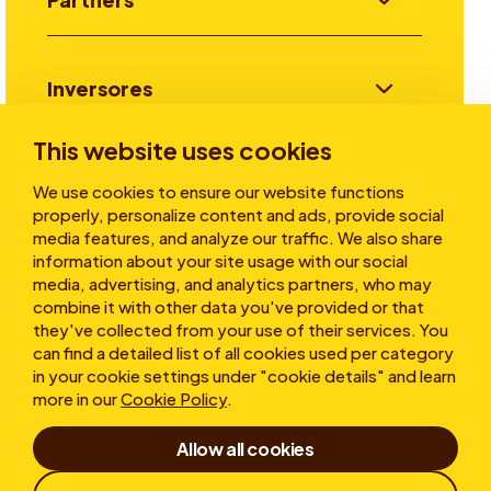
Inversores
This website uses cookies
Historias
We use cookies to ensure our website functions
properly, personalize content and ads, provide social
media features, and analyze our traffic. We also share
information about your site usage with our social
Sobre nosotros
media, advertising, and analytics partners, who may
combine it with other data you've provided or that
they've collected from your use of their services. You
can find a detailed list of all cookies used per category
in your cookie settings under "cookie details" and learn
more in our
Cookie Policy
.
Allow all cookies
Condicions d'ús
Declaración de Confidencialidad
Cookies