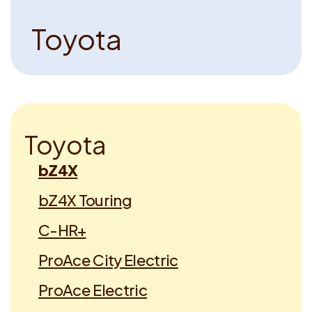
T
o
y
o
t
a
T
o
y
o
t
a
bZ4X
bZ4X Touring
C-HR+
ProAce City Electric
ProAce Electric