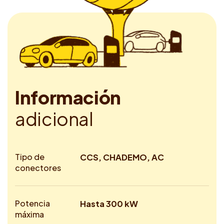
I
n
f
o
r
m
a
c
i
ó
n
a
d
i
c
i
o
n
a
l
Tipo de
CCS, CHADEMO, AC
conectores
Potencia
Hasta 300 kW
máxima