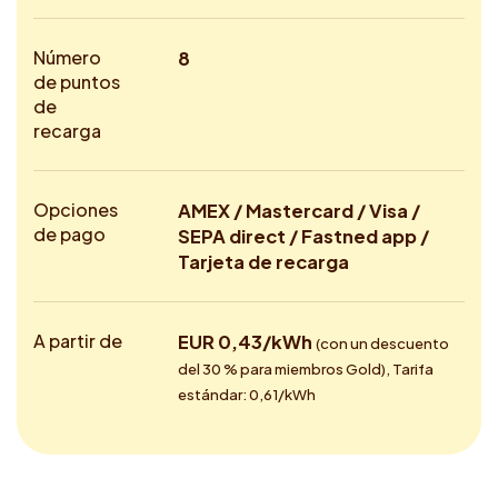
Número
8
de puntos
de
recarga
Opciones
AMEX / Mastercard / Visa /
de pago
SEPA direct / Fastned app /
Tarjeta de recarga
A partir de
EUR 0,43/kWh
(con un descuento
del 30 % para miembros Gold), Tarifa
estándar: 0,61/kWh