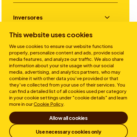
Inversores
This website uses cookies
Historias
We use cookies to ensure our website functions
properly, personalize content and ads, provide social
media features, and analyze our traffic. We also share
information about your site usage with our social
Sobre nosotros
media, advertising, and analytics partners, who may
combine it with other data you've provided or that
they've collected from your use of their services. You
can find a detailed list of all cookies used per category
in your cookie settings under "cookie details" and learn
more in our
Cookie Policy
.
Allow all cookies
Condicions d'ús
Declaración de Confidencialidad
Cookies
Use necessary cookies only