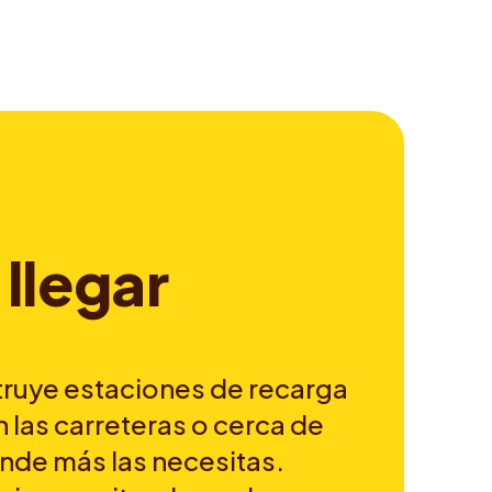
l
l
e
g
a
r
ruye estaciones de recarga
n las carreteras o cerca de
onde más las necesitas.