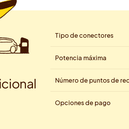
Tipo de conectores
Potencia máxima
i
c
i
o
n
a
l
Número de puntos de re
Opciones de pago