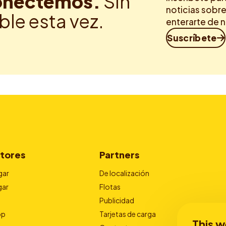
nectemos.
Sin
noticias sobre
ble esta vez.
enterarte de 
Suscríbete
tores
Partners
gar
De localización
gar
Flotas
Publicidad
pp
Tarjetas de carga
This w