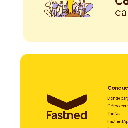
Co
ca
Conduc
Dónde car
Cómo car
Tarifas
Fastned A