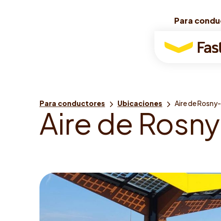
Para condu
Para condu
Para
conductores
Usted
Para conductores
Ubicaciones
Aire de Rosny
A
i
r
e
d
e
R
o
s
n
y
está
aquí: