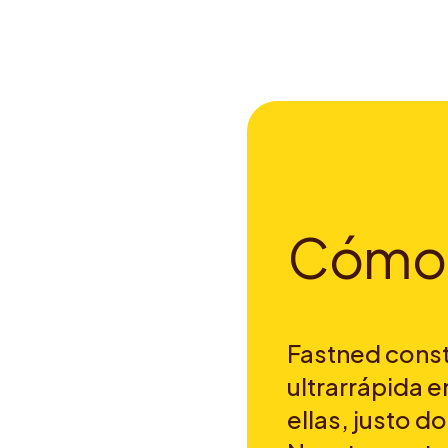
C
ó
m
o
Fastned const
ultrarrápida e
ellas, justo d