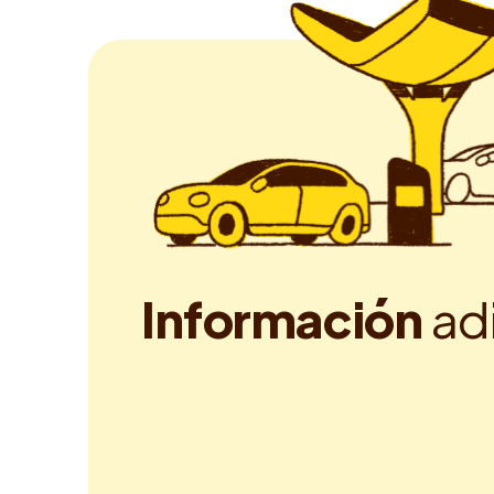
I
n
f
o
r
m
a
c
i
ó
n
a
d