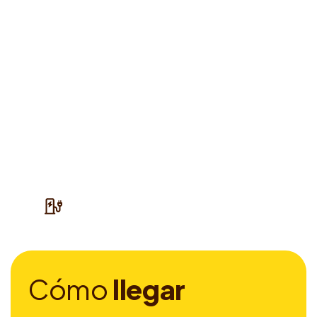
C
ó
m
o
l
l
e
g
a
r