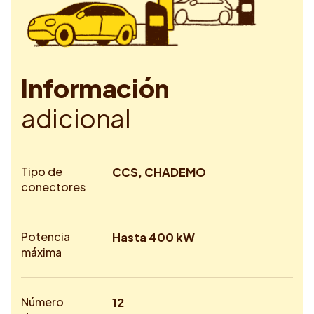
I
n
f
o
r
m
a
c
i
ó
n
a
d
i
c
i
o
n
a
l
Tipo de
CCS, CHADEMO
conectores
Potencia
Hasta 400 kW
máxima
Número
12