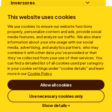
Inversores
This website uses cookies
Historias
We use cookies to ensure our website functions
properly, personalize content and ads, provide social
media features, and analyze our traffic. We also share
information about your site usage with our social
Sobre nosotros
media, advertising, and analytics partners, who may
combine it with other data you've provided or that
they've collected from your use of their services. You
can find a detailed list of all cookies used per category
in your cookie settings under "cookie details" and learn
more in our
Cookie Policy
.
Allow all cookies
Condicions d'ús
Declaración de Confidencialidad
Cookies
Use necessary cookies only
Política de Denuncias
Divulgación Responsable
Show details