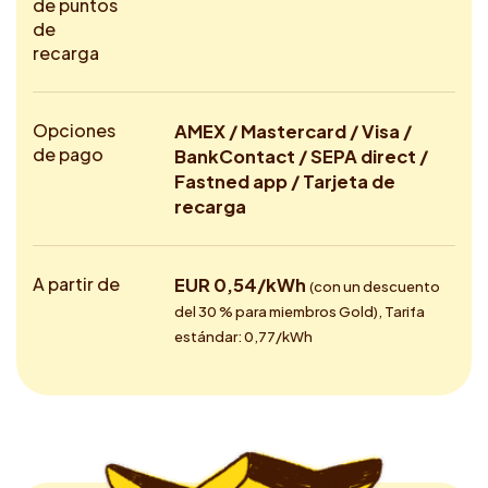
de puntos
de
recarga
Opciones
AMEX / Mastercard / Visa /
de pago
BankContact / SEPA direct /
Fastned app / Tarjeta de
recarga
A partir de
EUR 0,54/kWh
(con un descuento
del 30 % para miembros Gold), Tarifa
estándar: 0,77/kWh