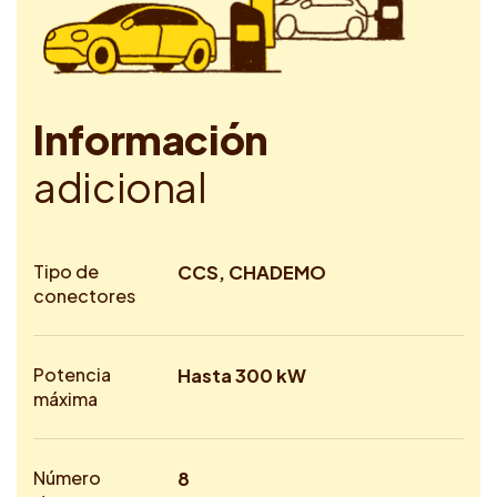
I
n
f
o
r
m
a
c
i
ó
n
a
d
i
c
i
o
n
a
l
Tipo de
CCS, CHADEMO
conectores
Potencia
Hasta 300 kW
máxima
Número
8