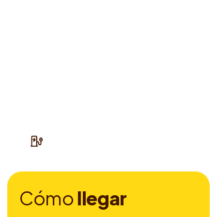
C
ó
m
o
l
l
e
g
a
r