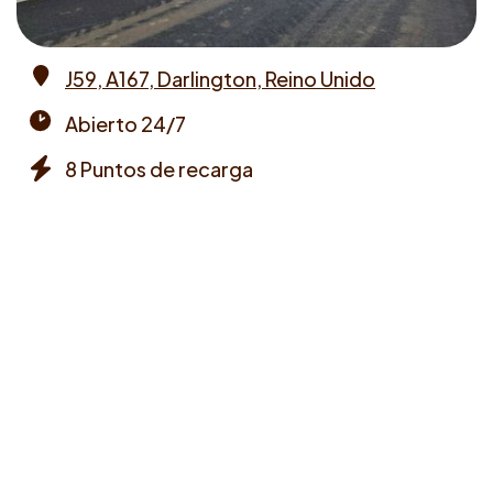
J59, A167, Darlington, Reino Unido
Address
Abierto 24/7
Opening
8 Puntos de recarga
times
Chargers