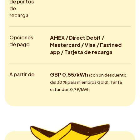
de puntos
de
recarga
Opciones
AMEX / Direct Debit /
de pago
Mastercard / Visa / Fastned
app / Tarjeta de recarga
A partir de
GBP 0,55/kWh
(con un descuento
del 30 % para miembros Gold), Tarifa
estándar: 0,79/kWh