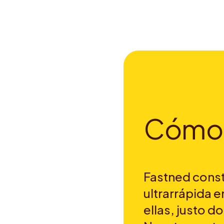
C
ó
m
o
Fastned const
ultrarrápida e
ellas, justo d