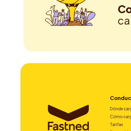
Co
ca
Conduc
Dónde car
Cómo car
Tarifas