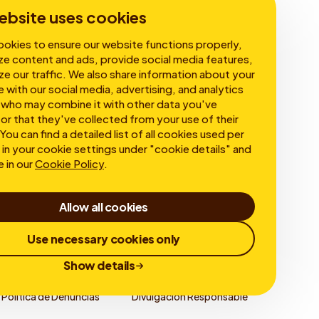
Gobierno corporativo
ebsite uses cookies
okies to ensure our website functions properly,
ze content and ads, provide social media features,
ze our traffic. We also share information about your
e with our social media, advertising, and analytics
 who may combine it with other data you've
or that they've collected from your use of their
You can find a detailed list of all cookies used per
in your cookie settings under "cookie details" and
e in our
Cookie Policy
.
Allow all cookies
Use necessary cookies only
Show details
Política de Denuncias
Divulgación Responsable