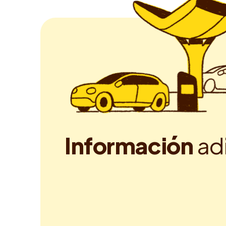
I
n
f
o
r
m
a
c
i
ó
n
a
d