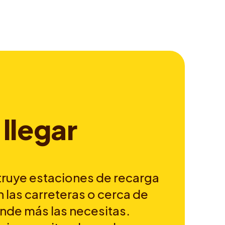
l
l
e
g
a
r
ruye estaciones de recarga
n las carreteras o cerca de
onde más las necesitas.