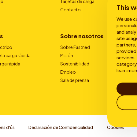
pp
Tarjetas de carga
This w
Contacto
We use co
personali
and analy
s
Sobre nosotros
site usag
partners,
éctrico
Sobre Fastned
provided 
 la carga rápida
Misión
services. 
category 
arga rápida
Sostenibilidad
learn mor
Empleo
Sala de prensa
ns d'ús
Declaración de Confidencialidad
Cookies