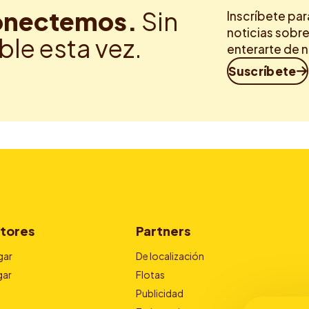
nectemos.
Sin
Inscríbete par
noticias sobre
ble esta vez.
enterarte de 
Suscríbete
tores
Partners
gar
De localización
gar
Flotas
Publicidad