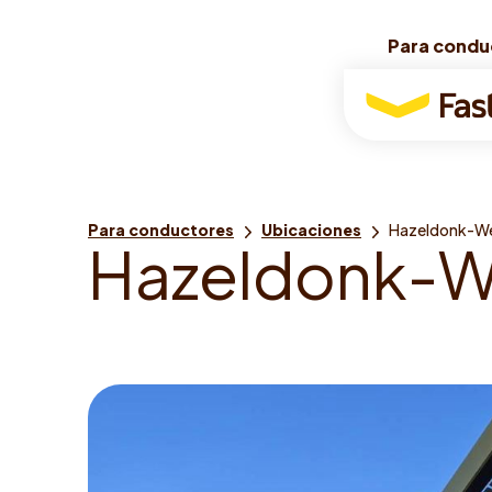
Para condu
Para condu
Para
conductores
Usted
Para conductores
Ubicaciones
Hazeldonk-W
H
a
z
e
l
d
o
n
k
-
está
aquí: