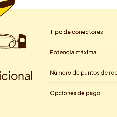
Tipo de conectores
Potencia máxima
i
c
i
o
n
a
l
Número de puntos de re
Opciones de pago