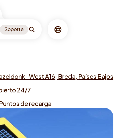
Soporte
Buscar
Idioma
azeldonk-West A16, Breda, Países Bajos
ess
bierto 24/7
ing
 Puntos de recarga
gers