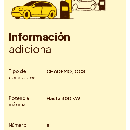
I
n
f
o
r
m
a
c
i
ó
n
a
d
i
c
i
o
n
a
l
Tipo de
CHADEMO, CCS
conectores
Potencia
Hasta 300 kW
máxima
Número
8