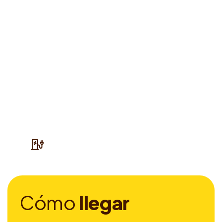
C
ó
m
o
l
l
e
g
a
r