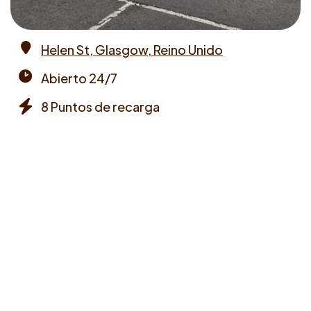
Helen St, Glasgow, Reino Unido
Address
Abierto 24/7
Opening
8 Puntos de recarga
times
Chargers