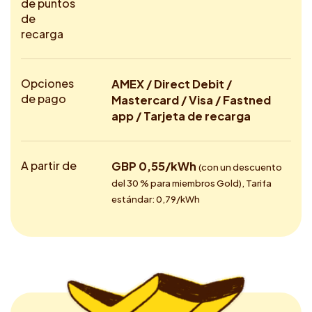
de puntos
de
recarga
Opciones
AMEX / Direct Debit /
de pago
Mastercard / Visa / Fastned
app / Tarjeta de recarga
A partir de
GBP 0,55/kWh
(con un descuento
del 30 % para miembros Gold), Tarifa
estándar: 0,79/kWh