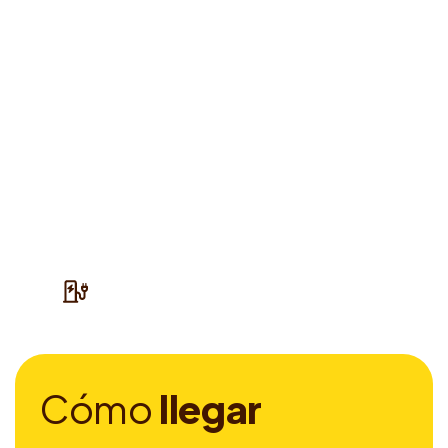
C
ó
m
o
l
l
e
g
a
r