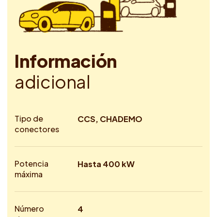
I
n
f
o
r
m
a
c
i
ó
n
a
d
i
c
i
o
n
a
l
Tipo de
CCS, CHADEMO
conectores
Potencia
Hasta 400 kW
máxima
Número
4