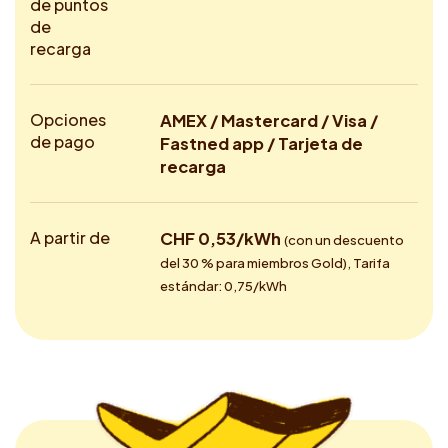
de puntos
de
recarga
Opciones
AMEX / Mastercard / Visa /
de pago
Fastned app / Tarjeta de
recarga
A partir de
CHF 0,53/kWh
(con un descuento
del 30 % para miembros Gold), Tarifa
estándar: 0,75/kWh