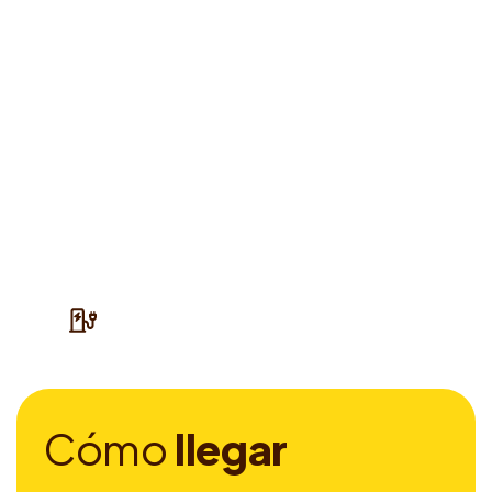
C
ó
m
o
l
l
e
g
a
r