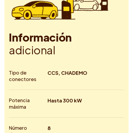
I
n
f
o
r
m
a
c
i
ó
n
a
d
i
c
i
o
n
a
l
Tipo de
CCS, CHADEMO
conectores
Potencia
Hasta 300 kW
máxima
Número
8