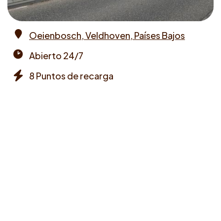
Oeienbosch, Veldhoven, Países Bajos
Address
Abierto 24/7
Opening
8 Puntos de recarga
times
Chargers