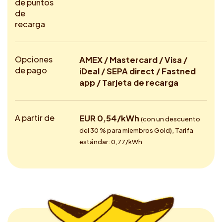
de puntos
de
recarga
Opciones
AMEX / Mastercard / Visa /
de pago
iDeal / SEPA direct / Fastned
app / Tarjeta de recarga
A partir de
EUR 0,54/kWh
(con un descuento
del 30 % para miembros Gold), Tarifa
estándar: 0,77/kWh