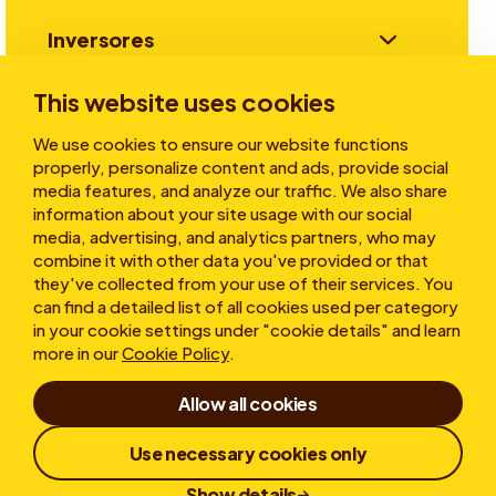
Inversores
This website uses cookies
Historias
We use cookies to ensure our website functions
properly, personalize content and ads, provide social
media features, and analyze our traffic. We also share
information about your site usage with our social
Sobre nosotros
media, advertising, and analytics partners, who may
combine it with other data you've provided or that
they've collected from your use of their services. You
can find a detailed list of all cookies used per category
in your cookie settings under "cookie details" and learn
more in our
Cookie Policy
.
Allow all cookies
Condicions d'ús
Declaración de Confidencialidad
Cookies
Use necessary cookies only
Política de Denuncias
Divulgación Responsable
Show details