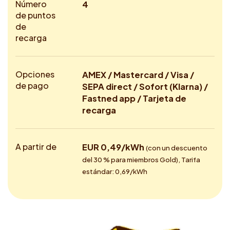
Número
4
de puntos
de
recarga
Opciones
AMEX / Mastercard / Visa /
de pago
SEPA direct / Sofort (Klarna) /
Fastned app / Tarjeta de
recarga
A partir de
EUR 0,49/kWh
(con un descuento
del 30 % para miembros Gold), Tarifa
estándar: 0,69/kWh