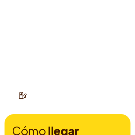
C
ó
m
o
l
l
e
g
a
r