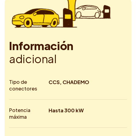
I
n
f
o
r
m
a
c
i
ó
n
a
d
i
c
i
o
n
a
l
Tipo de
CCS, CHADEMO
conectores
Potencia
Hasta 300 kW
máxima