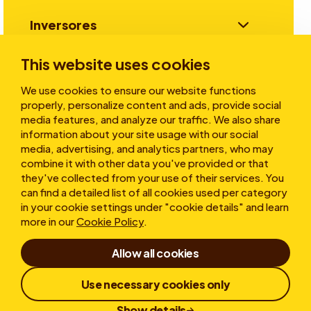
Inversores
This website uses cookies
Historias
We use cookies to ensure our website functions
properly, personalize content and ads, provide social
media features, and analyze our traffic. We also share
information about your site usage with our social
Sobre nosotros
media, advertising, and analytics partners, who may
combine it with other data you've provided or that
they've collected from your use of their services. You
can find a detailed list of all cookies used per category
in your cookie settings under "cookie details" and learn
more in our
Cookie Policy
.
Allow all cookies
Condicions d'ús
Declaración de Confidencialidad
Cookies
Use necessary cookies only
Política de Denuncias
Divulgación Responsable
Show details