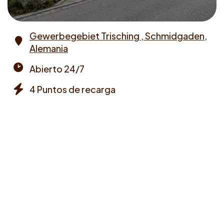
Gewerbegebiet Trisching , Schmidgaden,
Alemania
Address
Abierto 24/7
Opening
4 Puntos de recarga
times
Chargers