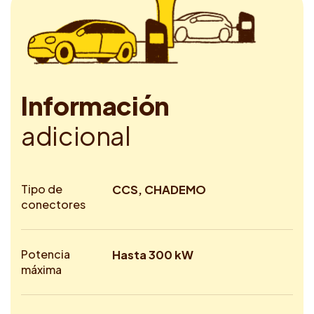
I
n
f
o
r
m
a
c
i
ó
n
a
d
i
c
i
o
n
a
l
Tipo de
CCS, CHADEMO
conectores
Potencia
Hasta 300 kW
máxima