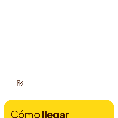
C
ó
m
o
l
l
e
g
a
r