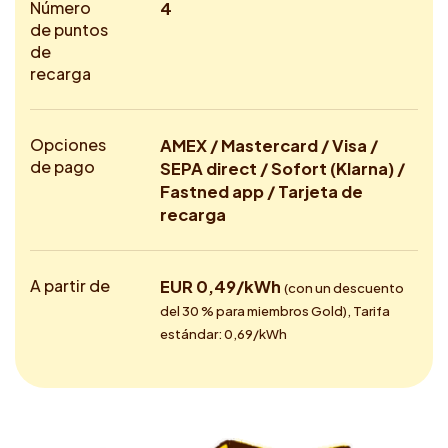
Número
4
de puntos
de
recarga
Opciones
AMEX / Mastercard / Visa /
de pago
SEPA direct / Sofort (Klarna) /
Fastned app / Tarjeta de
recarga
A partir de
EUR 0,49/kWh
(con un descuento
del 30 % para miembros Gold), Tarifa
estándar: 0,69/kWh