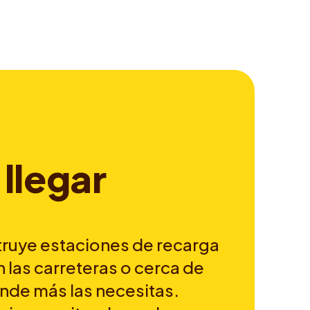
l
l
e
g
a
r
ruye estaciones de recarga
n las carreteras o cerca de
onde más las necesitas.