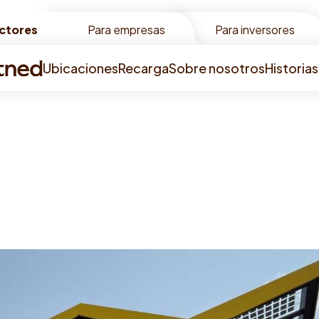
ctores
ctores
Para empresas
Para inversores
Ubicaciones
Recarga
Sobre nosotros
Historias