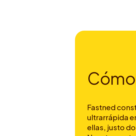
C
ó
m
o
Fastned const
ultrarrápida e
ellas, justo d