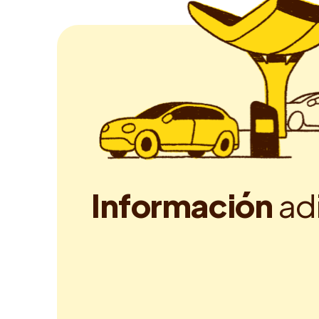
I
n
f
o
r
m
a
c
i
ó
n
a
d