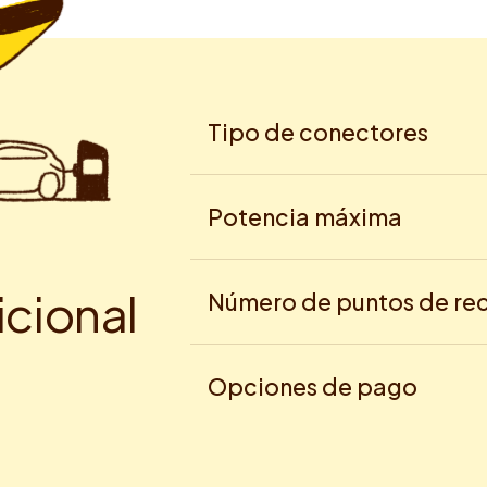
Tipo de conectores
Potencia máxima
i
c
i
o
n
a
l
Número de puntos de re
Opciones de pago