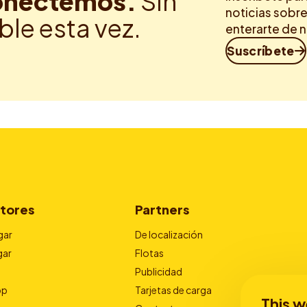
nectemos.
Sin
noticias sobre
ble esta vez.
enterarte de 
Suscríbete
tores
Partners
gar
De localización
gar
Flotas
Publicidad
pp
Tarjetas de carga
This w