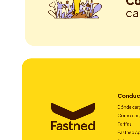
Co
ca
Conduc
Dónde car
Cómo car
Tarifas
Fastned A