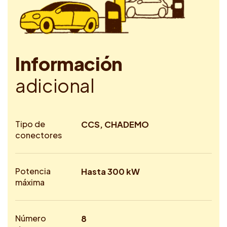
I
n
f
o
r
m
a
c
i
ó
n
a
d
i
c
i
o
n
a
l
Tipo de
CCS, CHADEMO
conectores
Potencia
Hasta 300 kW
máxima
Número
8