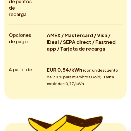
de puntos
de
recarga
Opciones
AMEX / Mastercard / Visa /
de pago
iDeal / SEPA direct / Fastned
app / Tarjeta de recarga
A partir de
EUR 0,54/kWh
(con un descuento
del 30 % para miembros Gold), Tarifa
estándar: 0,77/kWh