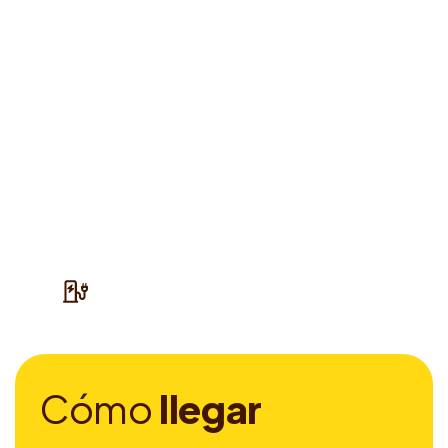
C
ó
m
o
l
l
e
g
a
r