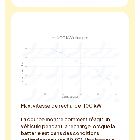
400 kW charger
100
80
Charge speed (in kW)
60
40
20
0
20
40
60
80
100
Battery % (SoC)
Max. vitesse de recharge: 100 kW
La courbe montre comment réagit un
véhicule pendant la recharge lorsque la
batterie est dans des conditions
optimales (environ 30 °C). Une batterie