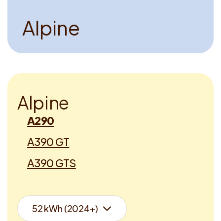
A
l
p
i
n
e
A
l
p
i
n
e
A290
A390 GT
A390 GTS