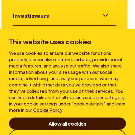
Investisseurs
Aller plus loin
This website uses cookies
We use cookies to ensure our website functions
properly, personalize content and ads, provide social
A propos
media features, and analyze our traffic. We also share
information about your site usage with our social
media, advertising, and analytics partners, who may
combine it with other data you've provided or that
they've collected from your use of their services. You
can find a detailed list of all cookies used per category
in your cookie settings under "cookie details" and learn
more in our
Cookie Policy
.
Conditions d’utilisation
Allow all cookies
Déclaration de confidentialité
Cookies
Politique de protection des lanceurs d'alerte