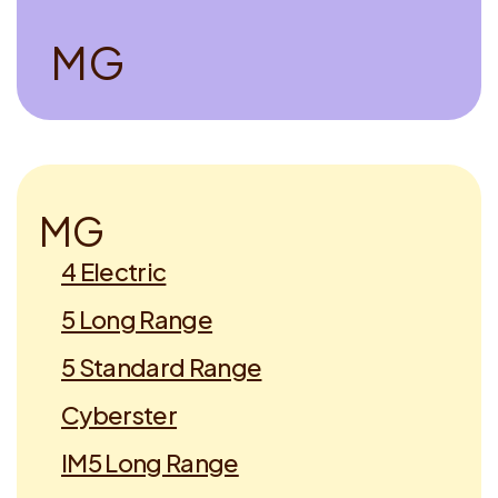
M
G
M
G
4 Electric
5 Long Range
5 Standard Range
Cyberster
IM5 Long Range