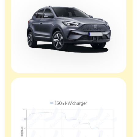
150+ kW charger
100
80
Charge speed (in kW)
60