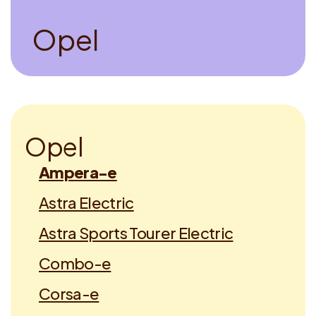
O
p
e
l
O
p
e
l
Ampera-e
Astra Electric
Astra Sports Tourer Electric
Combo-e
Corsa-e