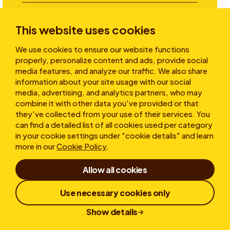
Aller plus loin
This website uses cookies
We use cookies to ensure our website functions
properly, personalize content and ads, provide social
A propos
media features, and analyze our traffic. We also share
information about your site usage with our social
media, advertising, and analytics partners, who may
combine it with other data you've provided or that
they've collected from your use of their services. You
can find a detailed list of all cookies used per category
in your cookie settings under "cookie details" and learn
more in our
Cookie Policy
.
Conditions d’utilisation
Allow all cookies
Déclaration de confidentialité
Cookies
Politique de protection des lanceurs d'alerte
Use necessary cookies only
Responsible Disclosure
Show details