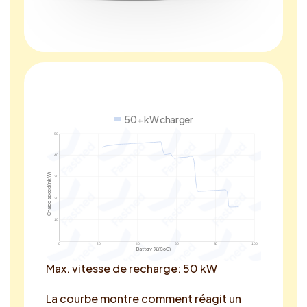
50+ kW charger
50
40
Charge speed (in kW)
30
20
10
0
20
40
60
80
100
Battery % (SoC)
Max. vitesse de recharge: 50 kW
La courbe montre comment réagit un