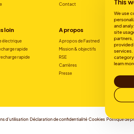
This w
e
Contact
We use co
personali
and analy
s loin
A propos
site usag
partners,
e électrique
A propos de Fastned
provided 
recharge rapide
Mission & objectifs
services. 
category 
 recharge rapide
RSE
learn mor
Carrières
Presse
s d’utilisation
Déclaration de confidentialité
Cookies
Politique de p