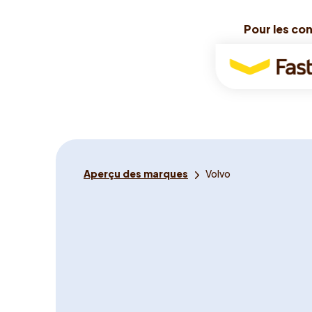
Pour les co
Pour les co
Pour
les
conducteurs
Tu
Aperçu des marques
Volvo
es
ici: