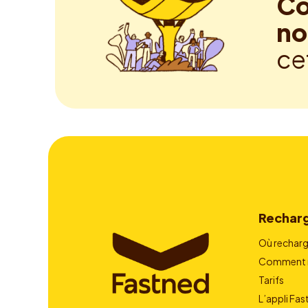
Co
no
ce
Rechar
Où recharg
Comment r
Tarifs
L’appli Fa