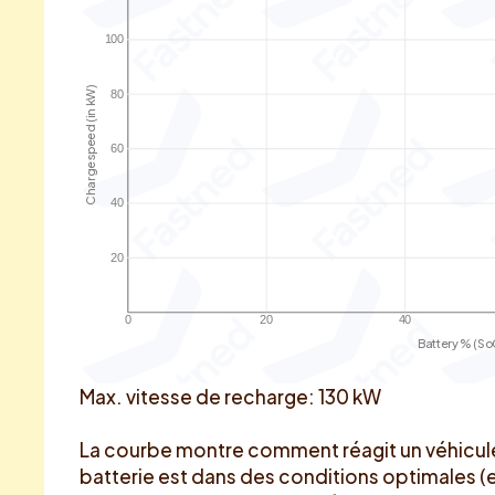
100
Charge speed (in kW)
80
60
40
20
0
20
40
Battery % (So
Max. vitesse de recharge: 130 kW
La courbe montre comment réagit un véhicule
batterie est dans des conditions optimales (e