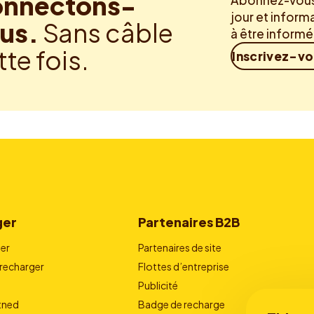
nnectons-
Abonnez-vous 
jour et inform
us.
Sans câble
à être inform
tte fois.
Inscrivez-v
ger
Partenaires B2B
er
Partenaires de site
echarger
Flottes d’entreprise
Publicité
stned
Badge de recharge