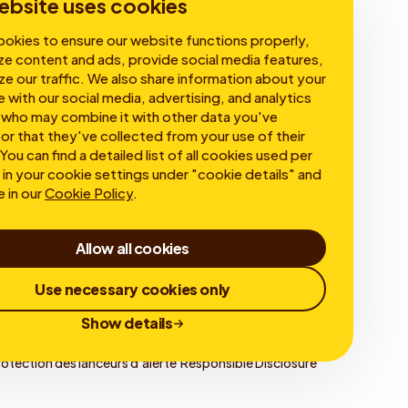
ebsite uses cookies
okies to ensure our website functions properly,
ze content and ads, provide social media features,
ze our traffic. We also share information about your
e with our social media, advertising, and analytics
 who may combine it with other data you've
or that they've collected from your use of their
You can find a detailed list of all cookies used per
in your cookie settings under "cookie details" and
e in our
Cookie Policy
.
Allow all cookies
Use necessary cookies only
Show details
rotection des lanceurs d'alerte
Responsible Disclosure