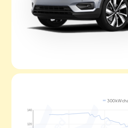
300 kW cha
140
120