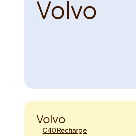
V
o
l
v
o
V
o
l
v
o
C40 Recharge