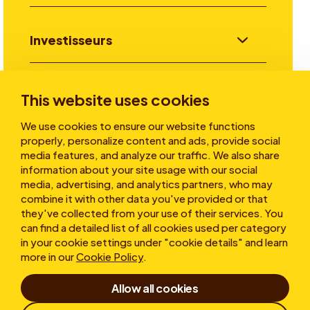
Investisseurs
Aller plus loin
This website uses cookies
We use cookies to ensure our website functions
properly, personalize content and ads, provide social
A propos
media features, and analyze our traffic. We also share
information about your site usage with our social
media, advertising, and analytics partners, who may
combine it with other data you've provided or that
they've collected from your use of their services. You
can find a detailed list of all cookies used per category
in your cookie settings under "cookie details" and learn
more in our
Cookie Policy
.
Conditions d’utilisation
Allow all cookies
Déclaration de confidentialité
Cookies