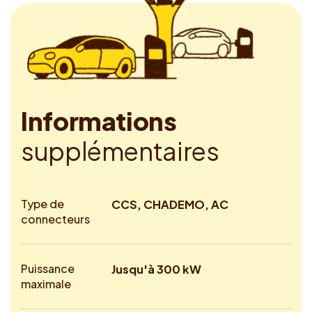
I
n
f
o
r
m
a
t
i
o
n
s
s
u
p
p
l
é
m
e
n
t
a
i
r
e
s
Type de
CCS, CHADEMO, AC
connecteurs
Puissance
Jusqu'à 300 kW
maximale