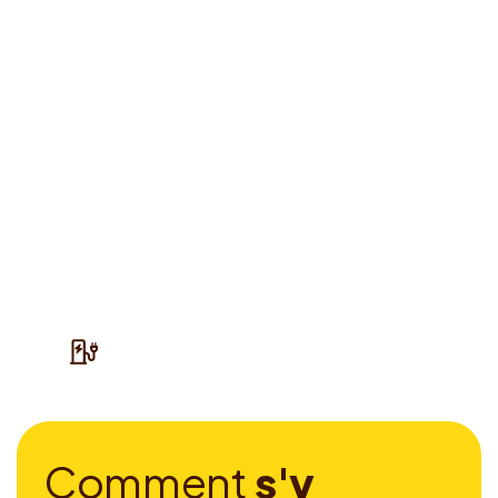
C
o
m
m
e
n
t
s
'
y