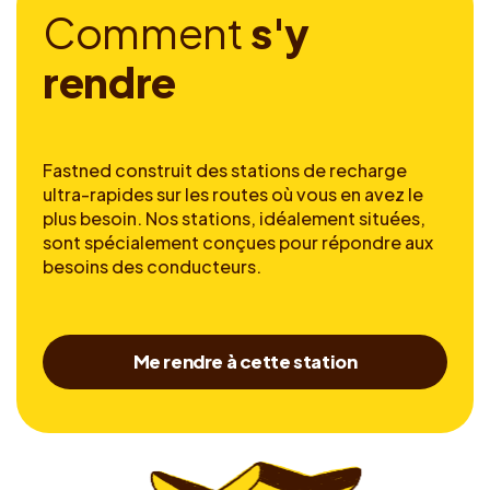
C
o
m
m
e
n
t
s
'
y
r
e
n
d
r
e
Fastned construit des stations de recharge
ultra-rapides sur les routes où vous en avez le
plus besoin. Nos stations, idéalement situées,
sont spécialement conçues pour répondre aux
besoins des conducteurs.
Me rendre à cette station