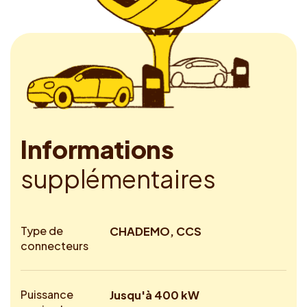
I
n
f
o
r
m
a
t
i
o
n
s
s
u
p
p
l
é
m
e
n
t
a
i
r
e
s
Type de
CHADEMO, CCS
connecteurs
Puissance
Jusqu'à 400 kW