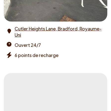
Cutler Heights Lane, Bradford, Royaume-
Uni
Address
Ouvert 24/7
Opening
6 points de recharge
times
Chargers