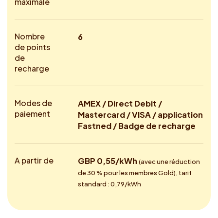
maximale
Nombre
6
de points
de
recharge
Modes de
AMEX / Direct Debit /
paiement
Mastercard / VISA / application
Fastned / Badge de recharge
A partir de
GBP 0,55/kWh
(avec une réduction
de 30 % pour les membres Gold), tarif
standard : 0,79/kWh