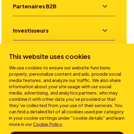
Partenaires B2B
Investisseurs
Aller plus loin
This website uses cookies
We use cookies to ensure our website functions
properly, personalize content and ads, provide social
A propos
media features, and analyze our traffic. We also share
information about your site usage with our social
media, advertising, and analytics partners, who may
combine it with other data you've provided or that
they've collected from your use of their services. You
can find a detailed list of all cookies used per category
in your cookie settings under "cookie details" and learn
more in our
Cookie Policy
.
Conditions d’utilisation