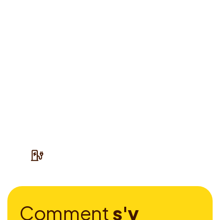
C
o
m
m
e
n
t
s
'
y