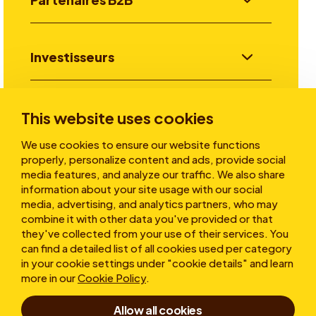
Investisseurs
Aller plus loin
This website uses cookies
We use cookies to ensure our website functions
properly, personalize content and ads, provide social
A propos
media features, and analyze our traffic. We also share
information about your site usage with our social
media, advertising, and analytics partners, who may
combine it with other data you've provided or that
they've collected from your use of their services. You
can find a detailed list of all cookies used per category
in your cookie settings under "cookie details" and learn
more in our
Cookie Policy
.
Conditions d’utilisation
Allow all cookies
Déclaration de confidentialité
Cookies