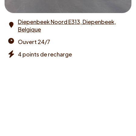
Diepenbeek Noord E313, Diepenbeek,
Belgique
Address
Ouvert 24/7
Opening
4 points de recharge
times
Chargers