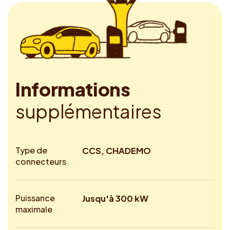
I
n
f
o
r
m
a
t
i
o
n
s
s
u
p
p
l
é
m
e
n
t
a
i
r
e
s
Type de
CCS, CHADEMO
connecteurs
Puissance
Jusqu'à 300 kW
maximale