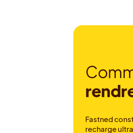
C
o
m
r
e
n
d
r
Fastned const
recharge ultra