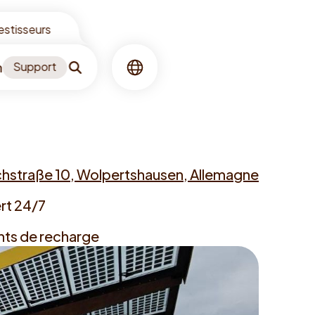
vestisseurs
n
Support
Recherche
Langue
chstraße 10, Wolpertshausen, Allemagne
rt 24/7
nts de recharge