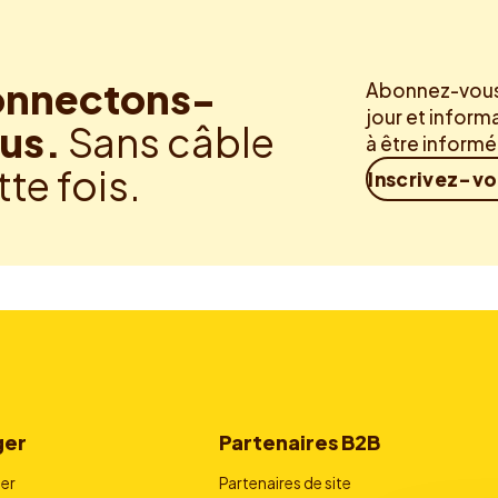
nnectons-
Abonnez-vous 
jour et inform
us.
Sans câble
à être inform
tte fois.
Inscrivez-v
ger
Partenaires B2B
er
Partenaires de site