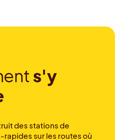
m
e
n
t
s
'
y
e
ruit des stations de
-rapides sur les routes où