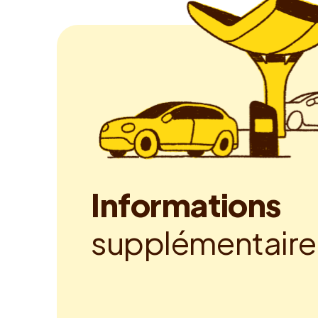
I
n
f
o
r
m
a
t
i
o
n
s
s
u
p
p
l
é
m
e
n
t
a
i
r
e