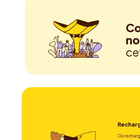
Co
no
ce
Rechar
Où recharg