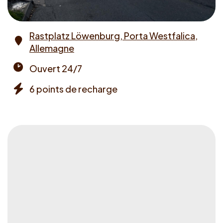
Rastplatz Löwenburg, Porta Westfalica,
Allemagne
Address
Ouvert 24/7
Opening
6 points de recharge
times
Chargers