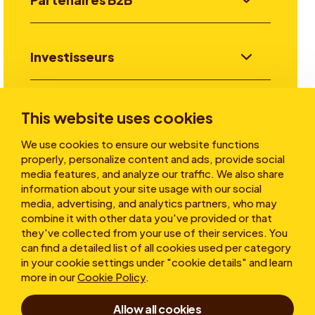
Investisseurs
Aller plus loin
This website uses cookies
We use cookies to ensure our website functions
properly, personalize content and ads, provide social
A propos
media features, and analyze our traffic. We also share
information about your site usage with our social
media, advertising, and analytics partners, who may
combine it with other data you've provided or that
they've collected from your use of their services. You
can find a detailed list of all cookies used per category
in your cookie settings under "cookie details" and learn
more in our
Cookie Policy
.
Conditions d’utilisation
Allow all cookies
Déclaration de confidentialité
Cookies