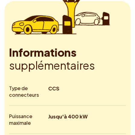
I
n
f
o
r
m
a
t
i
o
n
s
s
u
p
p
l
é
m
e
n
t
a
i
r
e
s
Type de
CCS
connecteurs
Puissance
Jusqu'à 400 kW
maximale