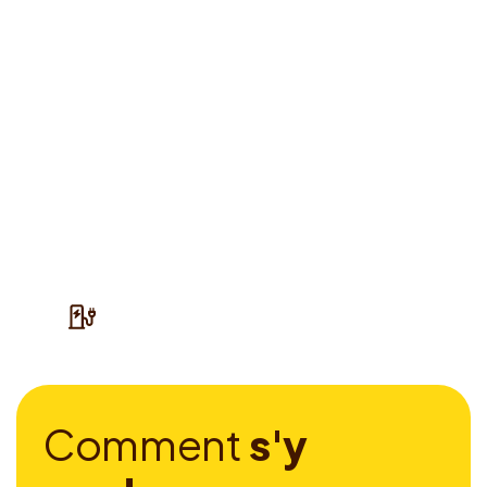
C
o
m
m
e
n
t
s
'
y