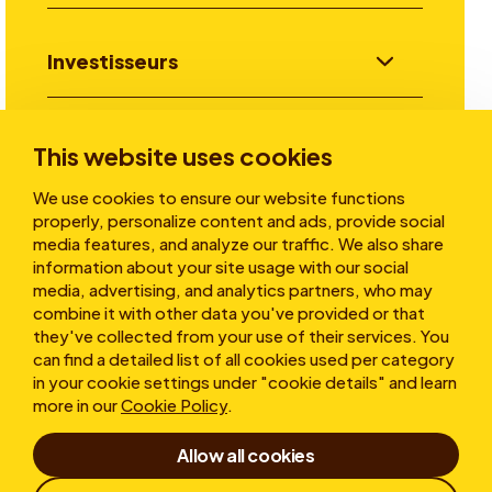
Investisseurs
Aller plus loin
This website uses cookies
We use cookies to ensure our website functions
properly, personalize content and ads, provide social
A propos
media features, and analyze our traffic. We also share
information about your site usage with our social
media, advertising, and analytics partners, who may
combine it with other data you've provided or that
they've collected from your use of their services. You
can find a detailed list of all cookies used per category
in your cookie settings under "cookie details" and learn
more in our
Cookie Policy
.
Conditions d’utilisation
Allow all cookies
Déclaration de confidentialité
Cookies