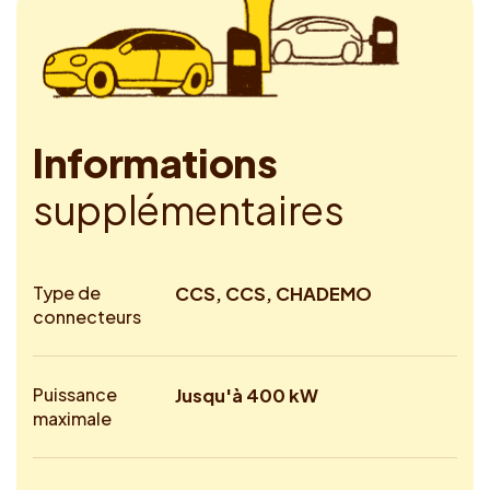
I
n
f
o
r
m
a
t
i
o
n
s
s
u
p
p
l
é
m
e
n
t
a
i
r
e
s
Type de
CCS, CCS, CHADEMO
connecteurs
Puissance
Jusqu'à 400 kW
maximale