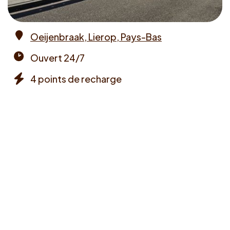
Oeijenbraak, Lierop, Pays-Bas
Address
Ouvert 24/7
Opening
4 points de recharge
times
Chargers