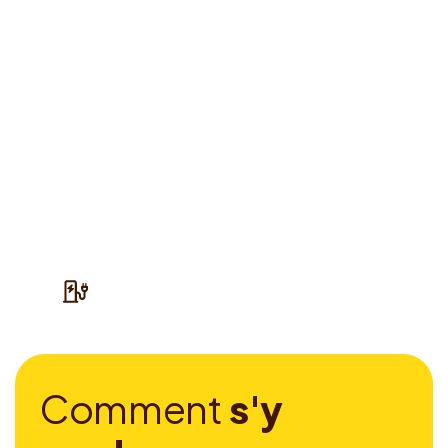
C
o
m
m
e
n
t
s
'
y