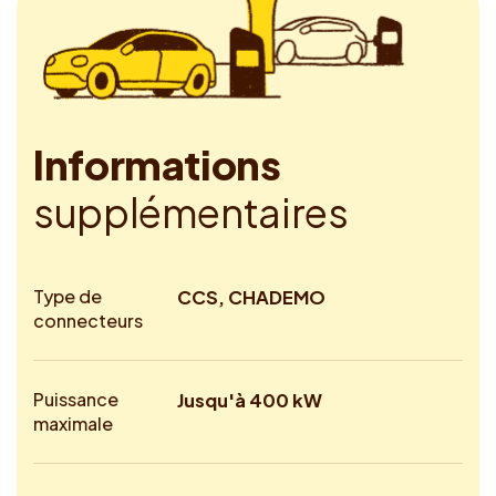
I
n
f
o
r
m
a
t
i
o
n
s
s
u
p
p
l
é
m
e
n
t
a
i
r
e
s
Type de
CCS, CHADEMO
connecteurs
Puissance
Jusqu'à 400 kW
maximale