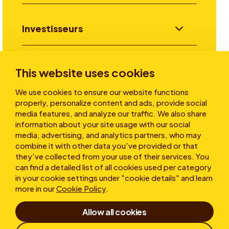
Investisseurs
Aller plus loin
This website uses cookies
We use cookies to ensure our website functions
properly, personalize content and ads, provide social
A propos
media features, and analyze our traffic. We also share
information about your site usage with our social
media, advertising, and analytics partners, who may
combine it with other data you've provided or that
they've collected from your use of their services. You
can find a detailed list of all cookies used per category
in your cookie settings under "cookie details" and learn
more in our
Cookie Policy
.
Conditions d’utilisation
Allow all cookies
Déclaration de confidentialité
Cookies