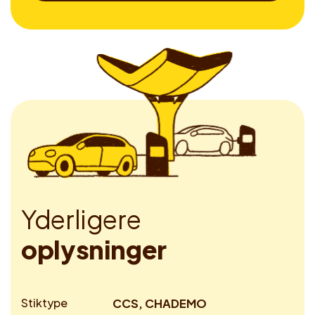
Y
d
e
r
l
i
g
e
r
e
o
p
l
y
s
n
i
n
g
e
r
Stiktype
CCS, CHADEMO