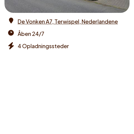
De Vonken A7, Terwispel, Nederlandene
Address
Åben 24/7
Opening
4 Opladningssteder
times
Chargers