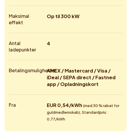
Maksimal
Op til 300 kW
effekt
Antal
4
ladepunkter
Betalingsmuligheder
AMEX / Mastercard / Visa /
iDeal / SEPA direct / Fastned
app / Opladningskort
Fra
EUR 0,54/kWh
(med 30 % rabat for
guldmedlemskab), Standardpris:
0,77/kWh