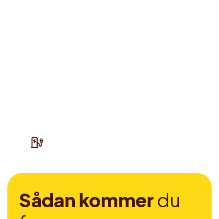
S
å
d
a
n
k
o
m
m
e
r
d
u