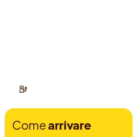
C
o
m
e
a
r
r
i
v
a
r
e