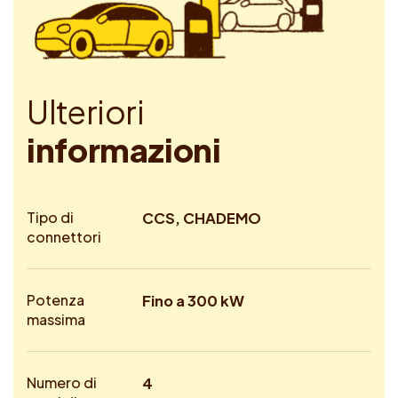
U
l
t
e
r
i
o
r
i
i
n
f
o
r
m
a
z
i
o
n
i
Tipo di
CCS, CHADEMO
connettori
Potenza
Fino a 300 kW
massima
Numero di
4