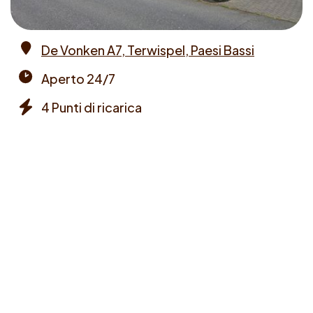
De Vonken A7, Terwispel, Paesi Bassi
Address
Aperto 24/7
Opening
4 Punti di ricarica
times
Chargers