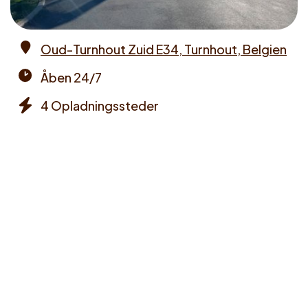
Oud-Turnhout Zuid E34, Turnhout, Belgien
Address
Åben 24/7
Opening
4 Opladningssteder
times
Chargers