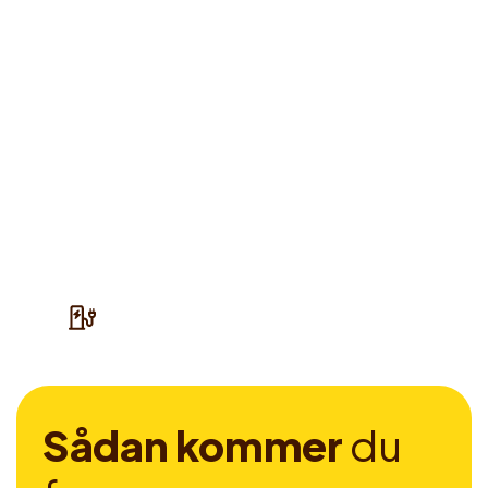
S
å
d
a
n
k
o
m
m
e
r
d
u