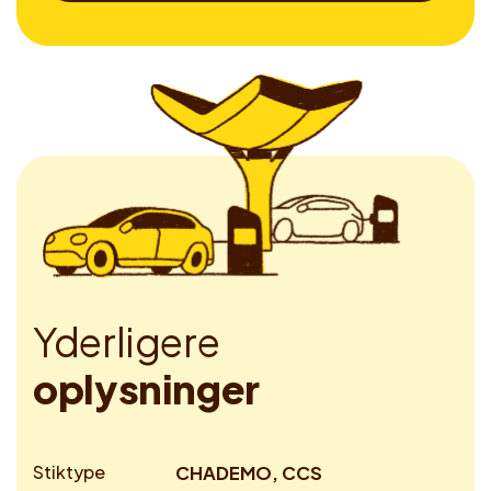
Y
d
e
r
l
i
g
e
r
e
o
p
l
y
s
n
i
n
g
e
r
Stiktype
CHADEMO, CCS