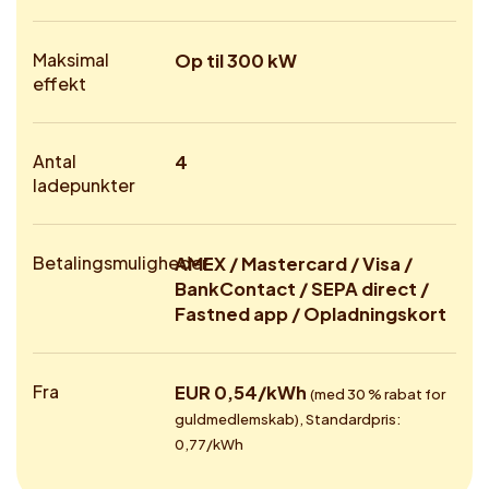
Maksimal
Op til 300 kW
effekt
Antal
4
ladepunkter
Betalingsmuligheder
AMEX / Mastercard / Visa /
BankContact / SEPA direct /
Fastned app / Opladningskort
Fra
EUR 0,54/kWh
(med 30 % rabat for
guldmedlemskab), Standardpris:
0,77/kWh