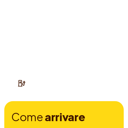
C
o
m
e
a
r
r
i
v
a
r
e