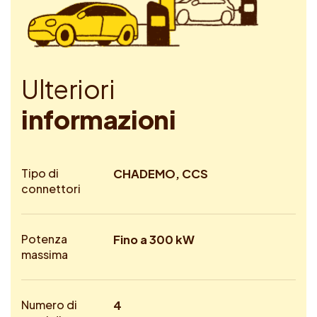
U
l
t
e
r
i
o
r
i
i
n
f
o
r
m
a
z
i
o
n
i
Tipo di
CHADEMO, CCS
connettori
Potenza
Fino a 300 kW
massima
Numero di
4